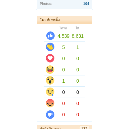
Photos:
104
โพสต์เรตติ้ง
ได้รับ:
ให้:
4,539
8,631
5
1
0
0
0
0
1
0
0
0
0
0
0
0
กำลังติดตาม
132