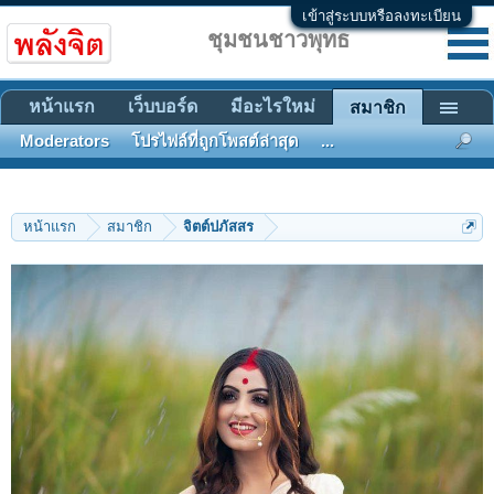
เข้าสู่ระบบหรือลงทะเบียน
ชุมชนชาวพุทธ
หน้าแรก
เว็บบอร์ด
มีอะไรใหม่
สมาชิก
Moderators
โปรไฟล์ที่ถูกโพสต์ล่าสุด
...
หน้าแรก
สมาชิก
จิตต์ปภัสสร