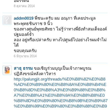
อมรรัตน์
8 ตุลาคม 2014
addm0019
พี่ชนะครับ ผม อณุภา ที่เคยประมูล
พระพุทธชินราช 9 นิ้ว
ของทางศูนย์พุทธศัทธา ไม่รู้ว่าทางพี่ยังทําสมเด็จองค์
ปฐมองค์จํา
ลอง อยู่หรือเปล่าครับ ทางไปศูนย์ไปอย่างไรผมจําไม่
ได้
ขอบคุณครับ
6 มิถุนายน 2014
สาธุ ธรรม
ขอเชิญร่วมบุญเป็นเจ้าภาพบูรณ
ปฏิสังขรณ์หลังคาวิหาร
http://palungjit.org/threads/%E0%B8%82%E0%B8
%AD%E0%B9%80%E0%B8%8A%E0%B8%B4%E
0%B8%8D%E0%B8%A3%E0%B9%88%E0%B8%
A7%E0%B8%A1%E0%B8%9A%E0%B8%B8%E0
%B8%8D%E0%B9%80%E0%B8%9B%E0%B9%87
%E0%B8%99%E0%B9%80%E0%B8%88%E0%B9