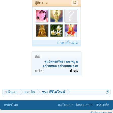
ผู้ติดตาม
67
แสดงทั้งหมด
ที่ตั้ง:
ศูนย์พุทธศรัทธา ๗๗ หมู่ ๗
ต.บ้านหมอ อ.บ้านหมอ จ.สร
อาชีพ:
ทำบุญ
หน้าแรก
สมาชิก
ชนะ สิริไพโรจน์
ภาษาไทย
ลงโฆษณา
ติดต่อเรา
ช่วยเหลือ
ข้อกำหนดและกฎ