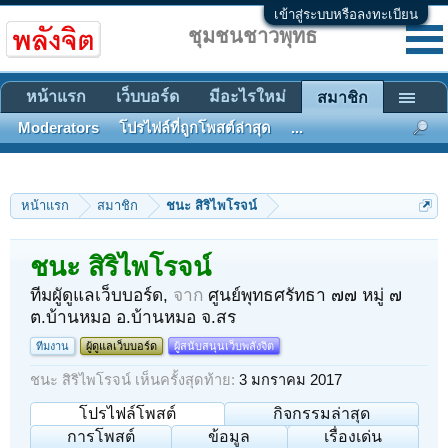
เข้าสู่ระบบหรือลงทะเบียน
ชุมชนชาวพุทธ
หน้าแรก
เว็บบอร์ด
มีอะไรใหม่
สมาชิก
Moderators
โปรไฟล์ที่ถูกโพสต์ล่าสุด
...
หน้าแรก
สมาชิก
ชนะ สิริไพโรจน์
ชนะ สิริไพโรจน์
ทีมผูัดูแลเว็บบอร์ด
,
จาก
ศูนย์พุทธศรัทธา ๗๗ หมู่ ๗
ต.บ้านหมอ อ.บ้านหมอ จ.สร
ทีมงาน
ผู้ดูแลเว็บบอร์ด
ผู้สนับสนุนเว็บพลังจิต
ชนะ สิริไพโรจน์ เห็นครั้งสุดท้าย:
3 มกราคม 2017
โปรไฟล์โพสต์
กิจกรรมล่าสุด
การโพสต์
ข้อมูล
เรื่องเด่น