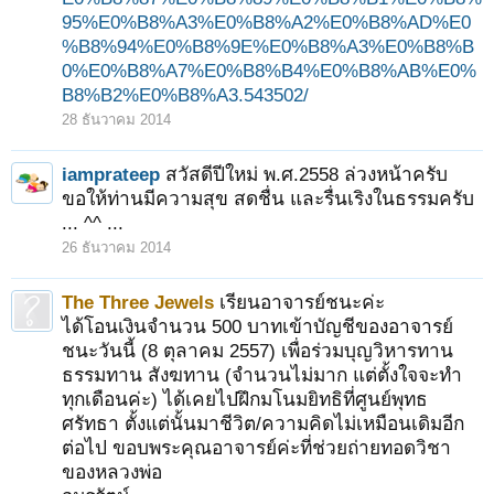
95%E0%B8%A3%E0%B8%A2%E0%B8%AD%E0
%B8%94%E0%B8%9E%E0%B8%A3%E0%B8%B
0%E0%B8%A7%E0%B8%B4%E0%B8%AB%E0%
B8%B2%E0%B8%A3.543502/
28 ธันวาคม 2014
iamprateep
สวัสดีปีใหม่ พ.ศ.2558 ล่วงหน้าครับ
ขอให้ท่านมีความสุข สดชื่น และรื่นเริงในธรรมครับ
... ^^ ...
26 ธันวาคม 2014
The Three Jewels
เรียนอาจารย์ชนะค่ะ
ได้โอนเงินจำนวน 500 บาทเข้าบัญชีของอาจารย์
ชนะวันนี้ (8 ตุลาคม 2557) เพื่อร่วมบุญวิหารทาน
ธรรมทาน สังฆทาน (จำนวนไม่มาก แต่ตั้งใจจะทำ
ทุกเดือนค่ะ) ได้เคยไปฝึกมโนมยิทธิที่ศูนย์พุทธ
ศรัทธา ตั้งแต่นั้นมาชีวิต/ความคิดไม่เหมือนเดิมอีก
ต่อไป ขอบพระคุณอาจารย์ค่ะที่ช่วยถ่ายทอดวิชา
ของหลวงพ่อ