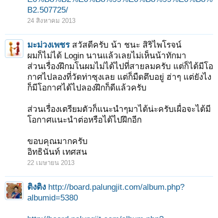
B2.507725/
24 สิงหาคม 2013
มะม่วงเพชร
สวัสดีครับ น้า ชนะ สิริไพโรจน์
ผมก็ไม่ได้ Login นานแล้วเลยไม่เห็นน้าทักมา
ส่วนเรื่องฝึกมโนผมไม่ได้ไปที่สายลมครับ แต่ก็ได้มีโอ
กาศไปลองที่วัดท่าซุงเลย แต่ก็มืดตึบอยู่ ฮ่าๆ แต่ยังไง
1
2
3
4
5
6
→
78
ถัดไป >
ก็มีโอกาศได้ไปลองฝึกก็ดีแล้วครับ
ส่วนเรื่องเตรียมตัวก็แนะนำๆมาได้น่ะครับเผื่อจะได้มี
โอกาศแนะนำต่อหรือได้ไปฝึกอีก
ขอบคุณมากครับ
อิทธินันท์ เทศสน
22 เมษายน 2013
ติงติง
http://board.palungjit.com/album.php?
albumid=5380