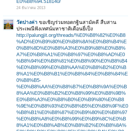
E0%B8%94.518140/
24 ธันวาคม 2013
วัดปางค่า
ขอเชิญร่วมทอดกฐินสามัคคี สืบสาน
ประเพณีฟังเทศน์มหาชาติเดือนยี่เป็ง
http://palungjit.org/threads/%E0%B8%82%E0%B8
%AD%E0%B9%80%E0%B8%8A%E0%B8%B4%E
0%B8%8D%E0%B8%A3%E0%B9%88%E0%B8%
A7%E0%B8%A1%E0%B8%97%E0%B8%AD%E0
%B8%94%E0%B8%81%E0%B8%90%E0%B8%B4
%E0%B8%99%E0%B8%AA%E0%B8%B2%E0%B
8%A1%E0%B8%B1%E0%B8%84%E0%B8%84%E
0%B8%B5-
%E0%B8%AA%E0%B8%B7%E0%B8%9A%E0%B
8%AA%E0%B8%B2%E0%B8%99%E0%B8%9B%
E0%B8%A3%E0%B8%B0%E0%B9%80%E0%B8
%9E%E0%B8%93%E0%B8%B5%E0%B8%9F%E0
%B8%B1%E0%B8%87%E0%B9%80%E0%B8%97
%E0%B8%A8%E0%B8%99%E0%B9%8C%E0%B
8%A1%E0%B8%AB%E0%B8%B2%E0%B8%8A%