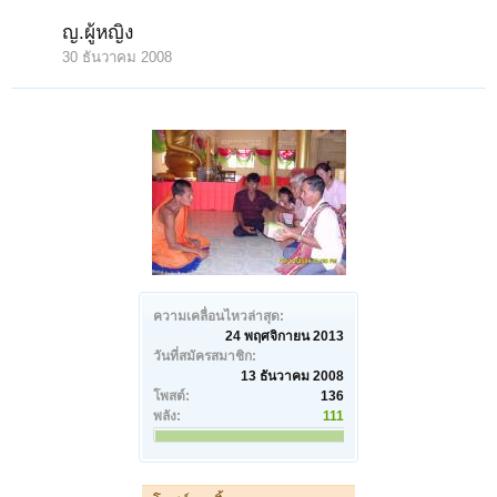
ญ.ผู้หญิง
30 ธันวาคม 2008
ความเคลื่อนไหวล่าสุด:
24 พฤศจิกายน 2013
วันที่สมัครสมาชิก:
13 ธันวาคม 2008
โพสต์:
136
พลัง:
111