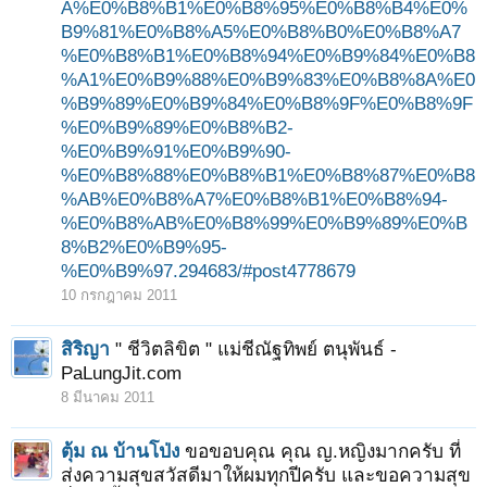
A%E0%B8%B1%E0%B8%95%E0%B8%B4%E0%
B9%81%E0%B8%A5%E0%B8%B0%E0%B8%A7
%E0%B8%B1%E0%B8%94%E0%B9%84%E0%B8
%A1%E0%B9%88%E0%B9%83%E0%B8%8A%E0
%B9%89%E0%B9%84%E0%B8%9F%E0%B8%9F
%E0%B9%89%E0%B8%B2-
%E0%B9%91%E0%B9%90-
%E0%B8%88%E0%B8%B1%E0%B8%87%E0%B8
%AB%E0%B8%A7%E0%B8%B1%E0%B8%94-
%E0%B8%AB%E0%B8%99%E0%B9%89%E0%B
8%B2%E0%B9%95-
%E0%B9%97.294683/#post4778679
10 กรกฎาคม 2011
สิริญา
" ชีวิตลิขิต " แม่ชีณัฐทิพย์ ตนุพันธ์ -
PaLungJit.com
8 มีนาคม 2011
ตุ้ม ณ บ้านโป่ง
ขอขอบคุณ คุณ ญ.หญิงมากครับ ที่
ส่งความสุขสวัสดีมาให้ผมทุกปีครับ และขอความสุข