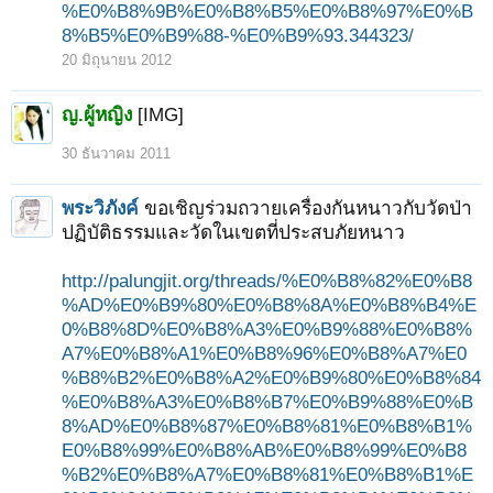
%E0%B8%9B%E0%B8%B5%E0%B8%97%E0%B
8%B5%E0%B9%88-%E0%B9%93.344323/
20 มิถุนายน 2012
ญ.ผู้หญิง
[IMG]
30 ธันวาคม 2011
พระวิภังค์
ขอเชิญร่วมถวายเครื่องกันหนาวกับวัดป่า
ปฏิบัติธรรมและวัดในเขตที่ประสบภัยหนาว
http://palungjit.org/threads/%E0%B8%82%E0%B8
%AD%E0%B9%80%E0%B8%8A%E0%B8%B4%E
0%B8%8D%E0%B8%A3%E0%B9%88%E0%B8%
A7%E0%B8%A1%E0%B8%96%E0%B8%A7%E0
%B8%B2%E0%B8%A2%E0%B9%80%E0%B8%84
%E0%B8%A3%E0%B8%B7%E0%B9%88%E0%B
8%AD%E0%B8%87%E0%B8%81%E0%B8%B1%
E0%B8%99%E0%B8%AB%E0%B8%99%E0%B8
%B2%E0%B8%A7%E0%B8%81%E0%B8%B1%E