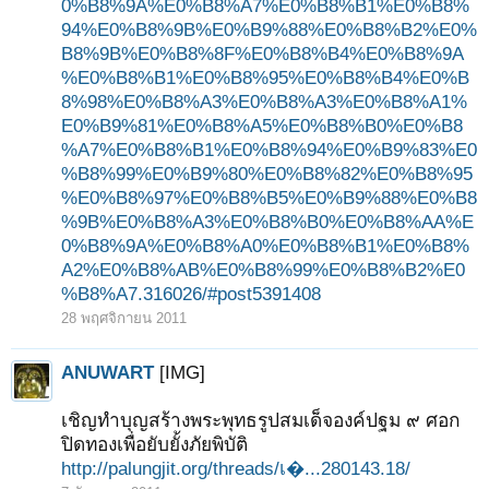
0%B8%9A%E0%B8%A7%E0%B8%B1%E0%B8%
94%E0%B8%9B%E0%B9%88%E0%B8%B2%E0%
B8%9B%E0%B8%8F%E0%B8%B4%E0%B8%9A
%E0%B8%B1%E0%B8%95%E0%B8%B4%E0%B
8%98%E0%B8%A3%E0%B8%A3%E0%B8%A1%
E0%B9%81%E0%B8%A5%E0%B8%B0%E0%B8
%A7%E0%B8%B1%E0%B8%94%E0%B9%83%E0
%B8%99%E0%B9%80%E0%B8%82%E0%B8%95
%E0%B8%97%E0%B8%B5%E0%B9%88%E0%B8
%9B%E0%B8%A3%E0%B8%B0%E0%B8%AA%E
0%B8%9A%E0%B8%A0%E0%B8%B1%E0%B8%
A2%E0%B8%AB%E0%B8%99%E0%B8%B2%E0
%B8%A7.316026/#post5391408
28 พฤศจิกายน 2011
ANUWART
[IMG]
เชิญทำบุญสร้างพระพุทธรูปสมเด็จองค์ปฐม ๙ ศอก
ปิดทองเพื่อยับยั้งภัยพิบัติ
http://palungjit.org/threads/เ�...280143.18/