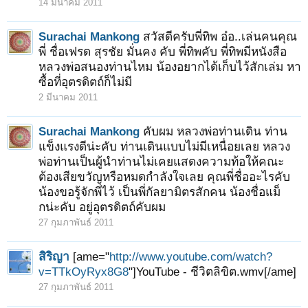
14 มีนาคม 2011
Surachai Mankong
สวัสดีครับพี่ทิพ อ๋อ..เล่นคนคุณ
พี่ ชื่อเฟรด สุรชัย มั่นคง คับ พี่ทิพคับ พี่ทิพมีหนังสือ
หลวงพ่อสนองท่านไหม น้องอยากได้เก็บไว้สักเล่ม หา
ซื้อที่อุตรดิตถ์ก็ไม่มี
2 มีนาคม 2011
Surachai Mankong
คับผม หลวงพ่อท่านเดิน ท่าน
แข็งแรงดีน่ะคับ ท่านเดินแบบไม่มีเหนื่อยเลย หลวง
พ่อท่านเป็นผู้นำท่านไม่เคยแสดงความท้อให้คณะ
ต้องเสียขวัญหรือหมดกำลังใจเลย คุณพี่ชื่ออะไรคับ
น้องขอรู้จักพี่ไว้ เป็นพี่กัลยามิตรสักคน น้องชื่อแม็
กน่ะคับ อยู่อุตรดิตถ์คับผม
1
2
ถัดไป >
27 กุมภาพันธ์ 2011
สิริญา
[ame="
http://www.youtube.com/watch?
v=TTkOyRyx8G8
"]YouTube - ชีวิตลิขิต.wmv[/ame]
27 กุมภาพันธ์ 2011