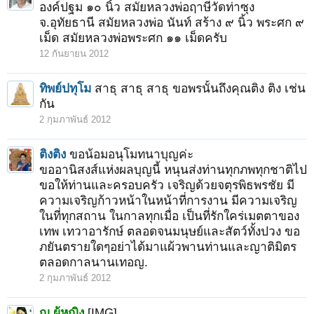
องค์ปฐม ๑๐ นิ้ว สมัยหลวงพ่อฤาษีวัดท่าซุง
จ.อุทัยธานี สมัยหลวงพ่อ นันท์ สร้าง ๙ นิ้ว พระศก ๙
เม็ด สมัยหลวงพ่อพระศก ๑๑ เม็ดครับ
12 กันยายน 2012
ทิพย์ปทุโม
สาธุ สาธุ สาธุ ขอพรนั้นถึงคุณติง ติง เช่น
กัน
2 กุมภาพันธ์ 2012
ติงติง
ขอน้อมอนุโมทนาบุญค่ะ
ขออานิสงส์แห่งผลบุญนี้ หนุนส่งท่านทุกภพทุกชาติไป
ขอให้ท่านและครอบครัว เจริญด้วยจตุรพิธพรชัย มี
ความเจริญก้าวหน้าในหน้าที่การงาน มีความเจริญ
ในที่ทุกสถาน ในกาลทุกเมื่อ เป็นที่รักใคร่เมตตาของ
เทพ เทวาอารักษ์ ตลอดจนมนุษย์และสัตว์ทั้งปวง ขอ
ภยันตรายใดๆอย่าได้มาแผ้วพานท่านและญาติมิตร
ตลอดกาลนานเทอญ.
2 กุมภาพันธ์ 2012
ญ.ผู้หญิง
[IMG]