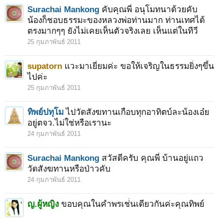
Surachai Mankong
คับคุณพี่ อนุโมทนาด้วยคับ
น้องก็ชอบธรรมะของหลวงพ่อท่านมาก ท่านเทศได้
ตรงมากๆๆ ยังไม่เคยเห็นตัวจริงเลย เห็นแต่ในทีวี
25 กุมภาพันธ์ 2011
supatorn
แวะมาเยี่ยมค่ะ ขอให้เจริญในธรรมยิ่งๆขึ้น
ไปค่ะ
25 กุมภาพันธ์ 2011
ทิพย์ปทุโม
ไปวัดสังฆทานเกือบทุกอาทิตบ์ละน้องเอ๋ย
อยู่ตจว.ไม่ใช่หรือเรานะ
24 กุมภาพันธ์ 2011
Surachai Mankong
สวัสดีครับ คุณพี่ บ้านอยู่แถว
วัดสังฆทานหรือป่าวคับ
24 กุมภาพันธ์ 2011
ญ.ผู้หญิง
ขอบคุณในคำพรเช่่นเดียวกันค่ะคุณทิพย์