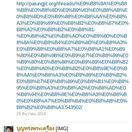
http://palungjit.org/threads/%E0%B8%9A%E0%B8
%B8%E0%B8%8D%E0%B9%83%E0%B8%AB%E
0%B8%8D%E0%B9%88%E0%B8%AA%E0%B8%
A3%E0%B9%89%E0%B8%B2%E0%B8%87%E0%
B8%A2%E0%B8%B2%E0%B8%81-
%E0%B8%82%E0%B8%AD%E0%B9%80%E0%B
8%8A%E0%B8%B4%E0%B8%8D%E0%B8%A3%
E0%B9%88%E0%B8%A7%E0%B8%A1%E0%B9
%80%E0%B8%9B%E0%B9%87%E0%B8%99%E0
%B9%80%E0%B8%88%E0%B9%89%E0%B8%B2
%E0%B8%A0%E0%B8%B2%E0%B8%9E%E0%B
8%AA%E0%B8%A3%E0%B9%89%E0%B8%B2%
E0%B8%87%E0%B8%89%E0%B8%B1%E0%B8%
95%E0%B8%A3%E0%B8%A2%E0%B8%AD%E0
%B8%94%E0%B8%9E%E0%B8%A3%E0%B8%B
0%E0%B8%A7%E0%B8%B4%E0%B8%AB%E0%
B8%B2%E0%B8%A3.543502/
29 ธันวาคม 2014
บุญทรงพระเครื่อง
[IMG]