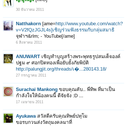
30 ธันวาคม 2011
Natthakorn
[ame=
http://www.youtube.com/watch?
v=V2fQzJGJL4s]‪เชิญร่วมฟังธรรมกับกลุ่มสมาธิ
จุฬาฯ‬&rlm; - YouTube[/ame]
6 สิงหาคม 2011
ANUWART
เชิญทำบุญสร้างพระพุทธรูปสมเด็จองค์
ปฐม ๙ ศอกปิดทองเพื่อยับยั้งภัยพิบัติ
http://palungjit.org/threads/เ�...280143.18/
27 กรกฎาคม 2011
Surachai Mankong
ขอบคุณคับ.. พี่ทิพ ที่มาเป็น
กำลังใจให้น้องคนนี้ ดีจัยจัง :D ...
17 เมษายน 2011
Ayukawa
สวัสดีครับคุณทิพย์ปทุโม
ขอรบกวนส่งวัตถุมงคลมาที่