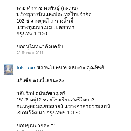
นาย ศักราช คงพันธุ์ (กผ.วบ)
บ.วิทยุการบินแห่งประเทศไทยจำกัด
102 ซ.งามดูพลี ถ.นางลิ้นจี่
แขวงทุ่งมหาเมฆ เขตสาทร
กรุงเทพ 10120
ขออนุโมทนาด้วยครับ
28 มีนาคม 2011
tuk_taar
ขออนุโมทนาบุญนะคะ คุณทิพย์
แจ้งชื่อ ตรงนี้เลยนะคะ
วลัยรักษ์ อนันต์ชาญศรี
151/8 หมู่12 ซอยโรงเรียนสตรีวืทยา3
ถนนพุทธมณฑลสาย3 แขวงศาลาธรรมสพน์
เขตทวีวัฒนา กรุงเทพฯ 10170
ขอบคุณมากค่ะ ^^