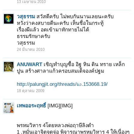
13 เมษายน 2010
วสุธรรม
สวัสดีครับ ไม่พบกันนานเลยนะครับ
หวังว่าคงสบายดีนะครับ เห็นชื่อในกระทู้
เรื่องผีแล้ว อดเข้ามาทักทายไม่ได้
ธรรมรักษาครับ
วสุธรรม
24 มีนาคม 2010
ANUWART
เชิญทำบุญซื้อ อิฐ หิน ดิน ทราย เหล็ก
ปูน สร้างศาลาแก้วครอบสมเด็จองค์ปฐม
http://palungjit.org/threads/เம.153668.19/
18 ตุลาคม 2009
เทพออระฤทธิ์
[IMG][IMG]
พรหมวิหาร 4โดยหลวงพ่อฤาษีลิงดำ
1 .หมั่นเอาจิตจดจ่อ พิจารณาพรหมวิหาร 4 ให้เนื่องๆ