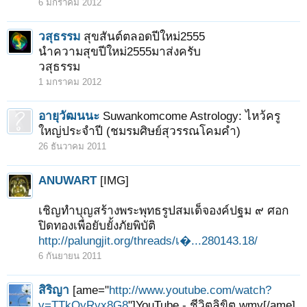
6 มกราคม 2012
วสุธรรม
สุขสันต์ตลอดปีใหม่2555
นำความสุขปีใหม่2555มาส่งครับ
วสุธรรม
1 มกราคม 2012
อายุวัฒนนะ
Suwankomcome Astrology: ไหว้ครู
ใหญ่ประจำปี (ชมรมศิษย์สุวรรณโคมคำ)
26 ธันวาคม 2011
ANUWART
[IMG]
เชิญทำบุญสร้างพระพุทธรูปสมเด็จองค์ปฐม ๙ ศอก
ปิดทองเพื่อยับยั้งภัยพิบัติ
http://palungjit.org/threads/เ�...280143.18/
6 กันยายน 2011
สิริญา
[ame="
http://www.youtube.com/watch?
v=TTkOyRyx8G8
"]YouTube - ชีวิตลิขิต.wmv[/ame]