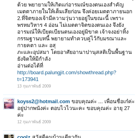
ด้วย พยายามให้เกิดแก่อารมณ์ของตนเองสำคัญ
เมตตาภายในให้เต็มเสียก่อน จึงค่อยเมตตาภายนอก
2.ที่จิตของเจ้ามีความวุ่นวายอยู่ในขณะนี้ เพราะ
พรหมวิหาร 4 อ่อน ไม่เมตตาจิตของตนเอง จึงยัง
อารมณ์ให้เบียดเบียนตนเองอยู่มิขาด เจ้าจงอย่าทิ้ง
กรรมฐานบทนี้ พยายามทำควบคู่ไว้กับมรณาและ
กายคตา และ อสุ
ภะและอุปสมา โดยอาศัยอานาปานุสสติเป็นพื้นฐาน
ยังจิตให้มีกำลัง
อ่านต่อได้ที่
1
2
ถัดไป >
http://board.palungjit.com/showthread.php?
t=173941
13 กุมภาพันธ์ 2009
koyss2@hotmail.com
ขอบคุณค่ะ ... เพื่อนชื่อเก๋ค่ะ
อยู่ปากพนังค่ะ ตอบไวไวนะคะ ขอบคุณค่ะ อายุ 27
ค่ะ
12 กุมภาพันธ์ 2009
coolz
สวัสดีคนบ้านเดียวกัน