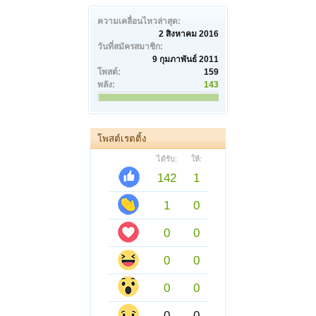
ความเคลื่อนไหวล่าสุด:
2 สิงหาคม 2016
วันที่สมัครสมาชิก:
9 กุมภาพันธ์ 2011
โพสต์:
159
พลัง:
143
โพสต์เรตติ้ง
ได้รับ:
ให้:
142
1
1
0
0
0
0
0
0
0
0
0