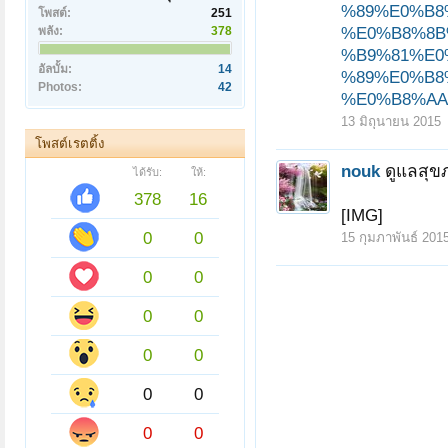
%89%E0%B8
โพสต์:
251
%E0%B8%8B
พลัง:
378
%B9%81%E0
อัลบั้ม:
14
%89%E0%B8
Photos:
42
%E0%B8%AA%
13 มิถุนายน 2015
โพสต์เรตติ้ง
nouk
ดูแลสุข
ได้รับ:
ให้:
378
16
[IMG]
0
0
15 กุมภาพันธ์ 201
0
0
0
0
0
0
0
0
0
0