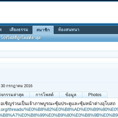
พ
เสียงธรรม
ห้องสนทนา
สมาชิก
โปรไฟล์ที่ถูกโพสต์ล่าสุด
30 กรกฎาคม 2016
กิจกรรมล่าสุด
การโพสต์
ข้อมูล
Photos
อเชิญร่วนเป็นเจ้าภาพบูรณะซุ้มประตูและซุ้มหน้าต่างอุโบสถ
ungjit.org/threads/%E0%B8%82%E0%B8%AD%E0%B9%
%B8%A7%E0%B8%99%E0%B9%80%E0%B8%9B%E0%B9