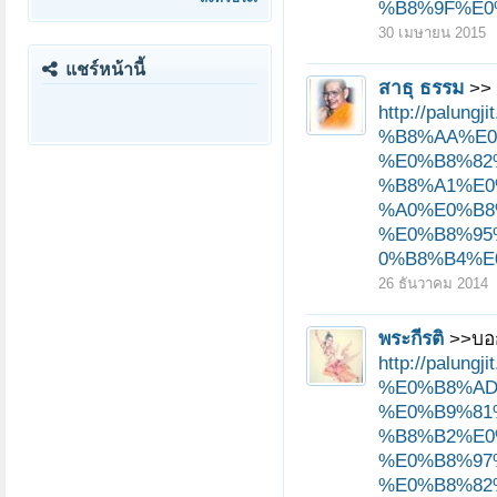
%B8%9F%E0%
30 เมษายน 2015
แชร์หน้านี้
สาธุ ธรรม
>> 
http://pal
%B8%AA%E0
%E0%B8%82
%B8%A1%E0
%A0%E0%B8
%E0%B8%95
0%B8%B4%E
26 ธันวาคม 2014
พระกีรติ
>>บอก
http://pal
%E0%B8%AD
%E0%B9%81
%B8%B2%E0
%E0%B8%97
%E0%B8%82