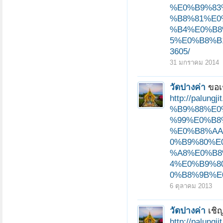
%E0%B9%83
%B8%81%E0
%B4%E0%B8
5%E0%B8%B
3605/
31 มกราคม 2014
วัดปางค่า
ขอเ
http://pal
%B9%88%E0
%99%E0%B8
%E0%B8%AA
0%B9%80%E
%A8%E0%B8
4%E0%B9%8
0%B8%9B%E0
6 ตุลาคม 2013
วัดปางค่า
เชิ
http://pal