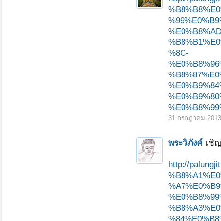
%B8%B8%E0
%99%E0%B9
%E0%B8%AD
%B8%B1%E0
%8C-
%E0%B8%96
%B8%87%E0
%E0%B9%84
%E0%B9%80
%E0%B8%99
31 กรกฎาคม 2013
พระวิภังค์
เชิ
http://pal
%B8%A1%E0
%A7%E0%B9
%E0%B8%99
%B8%A3%E0
หน้า 1 ของ 5
1
2
3
4
5
ถัดไป >
%84%E0%B8