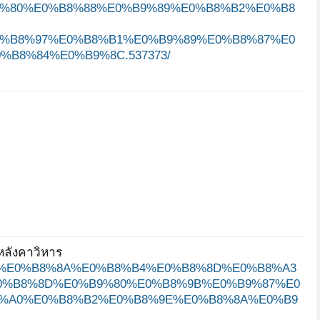
%80%E0%B8%88%E0%B9%89%E0%B8%B2%E0%B8
%B8%97%E0%B8%B1%E0%B9%89%E0%B8%87%E0
B8%84%E0%B9%8C.537373/
หลังคาวิหาร
B9%80%E0%B8%8A%E0%B8%B4%E0%B8%8D%E0%B8%A3
0%B8%8D%E0%B9%80%E0%B8%9B%E0%B9%87%E0
8%A0%E0%B8%B2%E0%B8%9E%E0%B8%8A%E0%B9