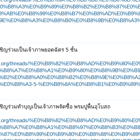
0%B8%A3%E0%B9%89%E0%B8%B2%E0%B8%87%E0%
8%AB%E0%B8%99%E0%B8%B7%E0%B8%AD%E0%B9%
9E%E0%B8%A3%E0%B8%B0%E0%B8%9B%E0%B8%A3%
ชิญร่วมเป็นเจ้าภาพยอดฉัตร 5 ชั้น
ungjit.org/threads/%E0%B8%82%E0%B8%AD%E0%B9%
%B8%A7%E0%B8%A1%E0%B9%80%E0%B8%9B%E0%B9
%B2%E0%B8%A0%E0%B8%B2%E0%B8%9E%E0%B8%A
%E0%B8%A3-5-%E0%B8%8A%E0%B8%B1%E0%B9%89%E
ชิญร่วมทำบุญเป็นเจ้าภาพจัดซื้อ พรมปูพื้นอุโบสถ
ungjit.org/threads/%E0%B8%82%E0%B8%AD%E0%B9%
%B8%A7%E0%B8%A1%E0%B8%97%E0%B8%B3%E0%B
%87%E0%B8%99%E0%B9%80%E0%B8%88%E0%B9%89