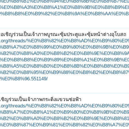
%E0%B8%B1%E0%B8%94%E0%B8%8B%E0%B8%B7%E0
%E0%B8%A3%E0%B8%A1%E0%B8%9B%E0%B8%B9%E
%B8%B8%E0%B9%82%E0%B8%9A%E0%B8%AA%E0%B8%
อเชิญร่วนเป็นเจ้าภาพบูรณะซุ้มประตูและซุ้มหน้าต่างอุโบสถ
ungjit.org/threads/%E0%B8%82%E0%B8%AD%E0%B9%
%B8%A7%E0%B8%99%E0%B9%80%E0%B8%9B%E0%B9
%B2%E0%B8%A0%E0%B8%B2%E0%B8%9E%E0%B8%9
%E0%B8%B8%E0%B9%89%E0%B8%A1%E0%B8%9B%E
%B8%A5%E0%B8%B0%E0%B8%8B%E0%B8%B8%E0%B
%B2%E0%B8%95%E0%B9%88%E0%B8%B2%E0%B8%8
E0%B8%96.551149/
ชิญร่วมเป็นเจ้าภาพกระดิ่งแขวนช่อฟ้า
ungjit.org/threads/%E0%B8%82%E0%B8%AD%E0%B9%
%B8%A7%E0%B8%A1%E0%B9%80%E0%B8%9B%E0%B9
%B2%E0%B8%A0%E0%B8%B2%E0%B8%9E%E0%B8%8
%E0%B8%87%E0%B9%81%E0%B8%82%E0%B8%A7%E0