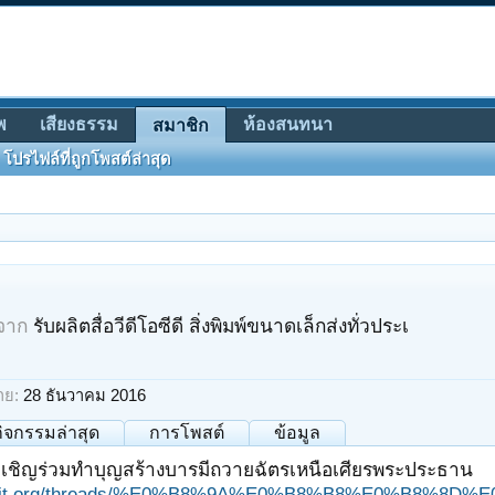
พ
เสียงธรรม
ห้องสนทนา
สมาชิก
โปรไฟล์ที่ถูกโพสต์ล่าสุด
จาก
รับผลิตสื่อวีดีโอซีดี สิ่งพิมพ์ขนาดเล็กส่งทั่วประเ
าย:
28 ธันวาคม 2016
กิจกรรมล่าสุด
การโพสต์
ข้อมูล
เชิญร่วมทำบุญสร้างบารมีถวายฉัตรเหนือเศียรพระประธาน
lungjit.org/threads/%E0%B8%9A%E0%B8%B8%E0%B8