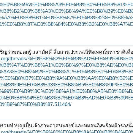
%E0%B8%9A%E0%B8%A3%E0%B8%B0%E0%B8%81%E
%B8%B2%E0%B8%A3%E0%B8%9A%E0%B8%B9%E0%B
%AA%E0%B8%B1%E0%B8%87%E0%B8%82%E0%B8%A
1%E0%B8%87%E0%B8%84%E0%B8%B2%E0%B8%A7%E
ชิญร่วมทอดกฐินสามัคคี สืบสานประเพณีฟังเทศน์มหาชาติเดือนย
ungjit.org/threads/%E0%B8%82%E0%B8%AD%E0%B9%
%B8%A7%E0%B8%A1%E0%B8%97%E0%B8%AD%E0%B
%AA%E0%B8%B2%E0%B8%A1%E0%B8%B1%E0%B8%84
%E0%B8%B7%E0%B8%9A%E0%B8%AA%E0%B8%B2%E
0%B8%9E%E0%B8%93%E0%B8%B5%E0%B8%9F%E0%B
%99%E0%B9%8C%E0%B8%A1%E0%B8%AB%E0%B8%B
0%E0%B8%94%E0%B8%B7%E0%B8%AD%E0%B8%99%
%B9%87%E0%B8%87.511464/
ญร่วมทำบุญเป็นเจ้าภาพอาสนะสงฆ์และหมอนอิงพร้อมผ้ารองนั่
ungjit.org/threads/%E0%B9%80%E0%B8%8A%E0%B8%