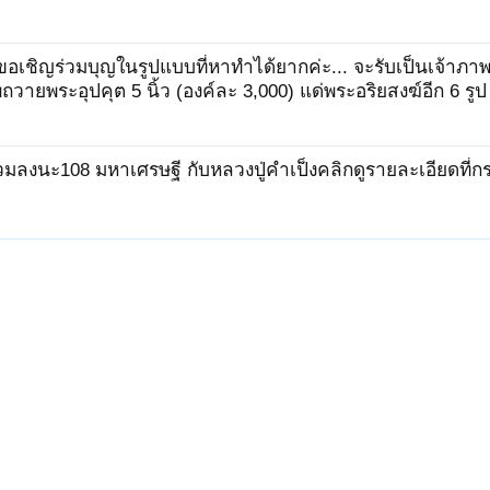
ขอเชิญร่วมบุญในรูปแบบที่หาทำได้ยากค่ะ... จะรับเป็นเจ้าภาพท
ถวายพระอุปคุต 5 นิ้ว (องค์ละ 3,000) แด่พระอริยสงฆ์อีก 6 รูป
่วมลงนะ108 มหาเศรษฐี กับหลวงปู่คำเป็งคลิกดูรายละเอียดที่กระท