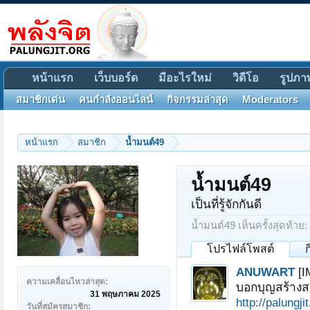
หน้าแรก
เว็บบอร์ด
มีอะไรใหม่
วิดีโอ
รูปภา
สมาชิกเด่น
คนกำลังออนไลน์
กิจกรรมล่าสุด
Moderators
หน้าแรก
สมาชิก
น้ำมนต์49
น้ำมนต์49
เป็นที่รู้จักกันดี
น้ำมนต์49 เห็นครั้งสุดท้าย:
โปรไฟล์โพสต์
ANUWART
[I
ความเคลื่อนไหวล่าสุด:
บอกบุญสร้างสมเ
31 พฤษภาคม 2025
http://palungj
วันที่สมัครสมาชิก: