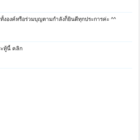
ั้งองค์หรือร่วมบุญตามกำลังก็ยินดีทุกประการค่ะ ^^
ู้นี้ คลิก