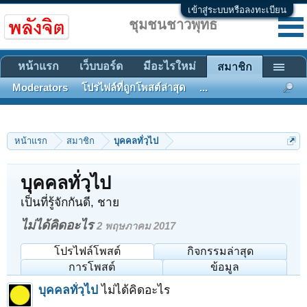
เข้าสู่ระบบหรือลงทะเบียน
ชุมชนชาวพุทธ
หน้าแรก
เว็บบอร์ด
มีอะไรใหม่
สมาชิก
Moderators
โปรไฟล์ที่ถูกโพสต์ล่าสุด
...
หน้าแรก
สมาชิก
บุคคลทั่วฺไป
บุคคลทั่วฺไป
เป็นที่รู้จักกันดี
, ชาย
ไม่ได้คิดอะไร
2 พฤษภาคม 2017
โปรไฟล์โพสต์
กิจกรรมล่าสุด
การโพสต์
ข้อมูล
บุคคลทั่วฺไป
ไม่ได้คิดอะไร