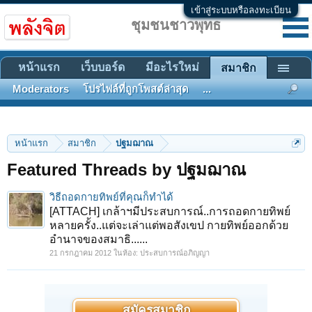
เข้าสู่ระบบหรือลงทะเบียน
ชุมชนชาวพุทธ
หน้าแรก
เว็บบอร์ด
มีอะไรใหม่
สมาชิก
Moderators
โปรไฟล์ที่ถูกโพสต์ล่าสุด
...
หน้าแรก
สมาชิก
ปฐมฌาณ
Featured Threads by ปฐมฌาณ
วิธีถอดกายทิพย์ที่คุณก็ทำได้
[ATTACH] เกล้าฯมีประสบการณ์..การถอดกายทิพย์
หลายครั้ง..แต่จะเล่าแต่พอสังเขป กายทิพย์ออกด้วย
อำนาจของสมาธิ......
21 กรกฎาคม 2012
ในห้อง:
ประสบการณ์อภิญญา
สมัครสมาชิก