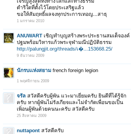
เจริญสูงสุดทั้งทางโลกและทางธรรม
ดำริใดที่ตั้งไว้โดยประเสริฐแล้ว
ขอให้สัมฤทธิ์ผลจงทุกประการเทอญ...สาธุ
1 มกราคม 2010
ANUWART
เชิญทำบุญสร้างพระประธานสมเด็จองค์
ปฐมพร้อมวิหารแก้วพระจุฬามณีปฏิบัติธรรม
http://palungjit.org/threads/เ�...153668.25/
9 ธันวาคม 2009
นักรบเเห่งสยาม
french foreign legion
1 พฤศจิกายน 2009
จรัล
สวัสดีครับผู้พัน แวะมาเยี่ยมครับ ยินดีที่ได้รู้จัก
ครับ หากผู้พันไม่รังเกียจและไม่จำกัดเพื่อนขอเป็น
เพิ่อนผู้พันด้วยคนนะครับ สวัสดีครับ
25 สิงหาคม 2009
nuttapont
สวัสดีครับ