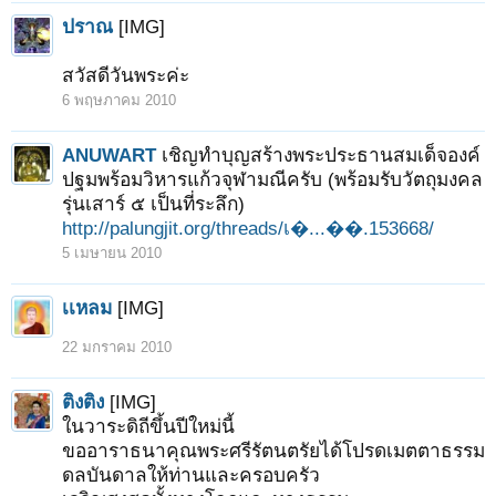
ปราณ
[IMG]
สวัสดีวันพระค่ะ
6 พฤษภาคม 2010
ANUWART
เชิญทำบุญสร้างพระประธานสมเด็จองค์
ปฐมพร้อมวิหารแก้วจุฬามณีครับ (พร้อมรับวัตถุมงคล
รุ่นเสาร์ ๕ เป็นที่ระลึก)
http://palungjit.org/threads/เ�...��.153668/
5 เมษายน 2010
เเหลม
[IMG]
22 มกราคม 2010
ติงติง
[IMG]
ในวาระดิถีขึ้นปีใหม่นี้
ขออาราธนาคุณพระศรีรัตนตรัยได้โปรดเมตตาธรรม
ดลบันดาลให้ท่านและครอบครัว