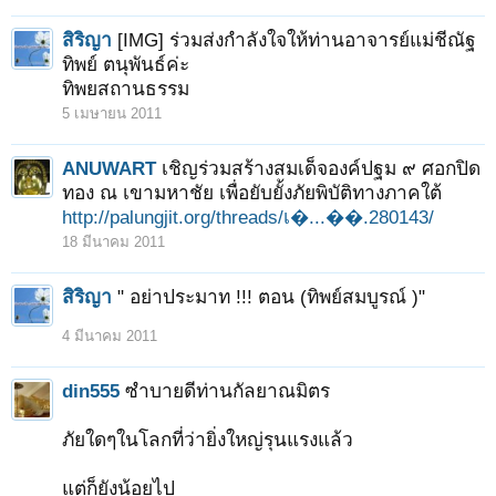
สิริญา
[IMG] ร่วมส่งกำลังใจให้ท่านอาจารย์แม่ชีณัฐ
ทิพย์ ตนุพันธ์ค่ะ
ทิพยสถานธรรม
5 เมษายน 2011
ANUWART
เชิญร่วมสร้างสมเด็จองค์ปฐม ๙ ศอกปิด
ทอง ณ เขามหาชัย เพื่อยับยั้งภัยพิบัติทางภาคใต้
http://palungjit.org/threads/เ�...��.280143/
18 มีนาคม 2011
สิริญา
" อย่าประมาท !!! ตอน (ทิพย์สมบูรณ์ )"
4 มีนาคม 2011
din555
ซำบายดีท่านกัลยาณมิตร
ภัยใดๆในโลกที่ว่ายิ่งใหญ่รุนแรงแล้ว
แต่ก็ยังน้อยไป