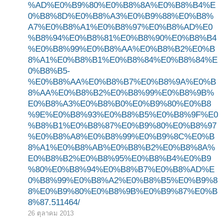
%AD%E0%B9%80%E0%B8%8A%E0%B8%B4%E
0%B8%8D%E0%B8%A3%E0%B9%88%E0%B8%
A7%E0%B8%A1%E0%B8%97%E0%B8%AD%E0
%B8%94%E0%B8%81%E0%B8%90%E0%B8%B4
%E0%B8%99%E0%B8%AA%E0%B8%B2%E0%B
8%A1%E0%B8%B1%E0%B8%84%E0%B8%84%E
0%B8%B5-
%E0%B8%AA%E0%B8%B7%E0%B8%9A%E0%B
8%AA%E0%B8%B2%E0%B8%99%E0%B8%9B%
E0%B8%A3%E0%B8%B0%E0%B9%80%E0%B8
%9E%E0%B8%93%E0%B8%B5%E0%B8%9F%E0
%B8%B1%E0%B8%87%E0%B9%80%E0%B8%97
%E0%B8%A8%E0%B8%99%E0%B9%8C%E0%B
8%A1%E0%B8%AB%E0%B8%B2%E0%B8%8A%
E0%B8%B2%E0%B8%95%E0%B8%B4%E0%B9
%80%E0%B8%94%E0%B8%B7%E0%B8%AD%E
0%B8%99%E0%B8%A2%E0%B8%B5%E0%B9%8
8%E0%B9%80%E0%B8%9B%E0%B9%87%E0%B
8%87.511464/
26 ตุลาคม 2013