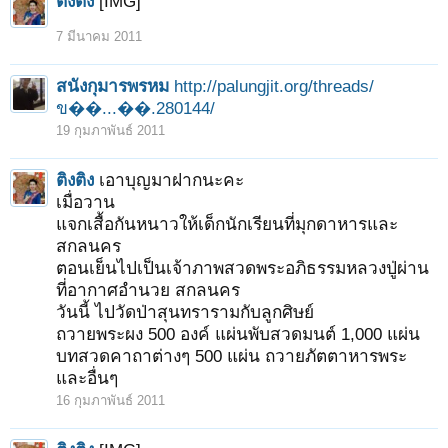
ติงติง
[IMG]
7 มีนาคม 2011
สนังกุมารพรหม
http://palungjit.org/threads/
ข��...��.280144/
19 กุมภาพันธ์ 2011
ติงติง
เอาบุญมาฝากนะคะ
เมื่อวาน
แจกเสื้อกันหนาวให้เด็กนักเรียนที่มุกดาหารและ
สกลนคร
ตอนเย็นไปเป็นเจ้าภาพสวดพระอภิธรรมหลวงปู่ผ่าน
ที่อากาศอำนวย สกลนคร
วันนี้ ไปวัดป่าสุนทรารามกับลูกศิษย์
ถวายพระผง 500 องค์ แผ่นพับสวดมนต์ 1,000 แผ่น
บทสวดคาถาต่างๆ 500 แผ่น ถวายภัตตาหารพระ
และอื่นๆ
16 กุมภาพันธ์ 2011