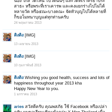
น้อง ใกล้ วัดไหน ไปวัดนั้นๆ และวัดที่เราศรัธาประ
สาธะ หรือพระที่เราเคารพ และคงแยกร่างไปไม่ได้
หลายวัด หรือ๕ณะบางคณะ จัดทัวบุญไปได้หลายที่
ก็ขอโมทนาบุญแด่ทุกท่านครับ
24 พฤษภาคม 2013
ติงติง
[IMG]
13 เมษายน 2013
ติงติง
[IMG]
10 กุมภาพันธ์ 2013
ติงติง
Wishing you good health, success and lots of
happiness throughout year 2013 kha
Happy New Year to you.
1 มกราคม 2013
aries
สวัสดีครับ คุณพสภัธ ใช้ Facebook หรือเปล่า