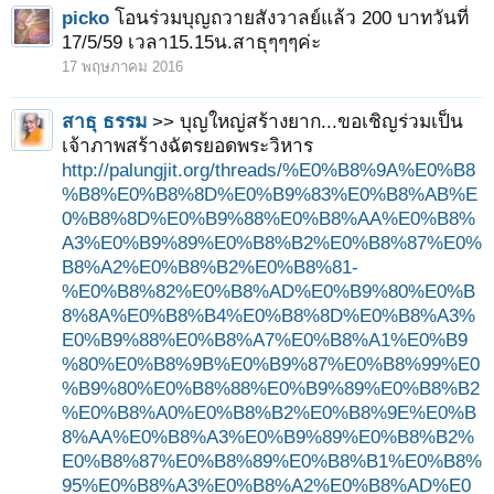
picko
โอนร่วมบุญถวายสังวาลย์แล้ว 200 บาทวันที่
17/5/59 เวลา15.15น.สาธุๆๆๆค่ะ
17 พฤษภาคม 2016
สาธุ ธรรม
>> บุญใหญ่สร้างยาก...ขอเชิญร่วมเป็น
เจ้าภาพสร้างฉัตรยอดพระวิหาร
http://palungjit.org/threads/%E0%B8%9A%E0%B8
%B8%E0%B8%8D%E0%B9%83%E0%B8%AB%E
0%B8%8D%E0%B9%88%E0%B8%AA%E0%B8%
A3%E0%B9%89%E0%B8%B2%E0%B8%87%E0%
B8%A2%E0%B8%B2%E0%B8%81-
%E0%B8%82%E0%B8%AD%E0%B9%80%E0%B
8%8A%E0%B8%B4%E0%B8%8D%E0%B8%A3%
E0%B9%88%E0%B8%A7%E0%B8%A1%E0%B9
%80%E0%B8%9B%E0%B9%87%E0%B8%99%E0
%B9%80%E0%B8%88%E0%B9%89%E0%B8%B2
%E0%B8%A0%E0%B8%B2%E0%B8%9E%E0%B
8%AA%E0%B8%A3%E0%B9%89%E0%B8%B2%
E0%B8%87%E0%B8%89%E0%B8%B1%E0%B8%
95%E0%B8%A3%E0%B8%A2%E0%B8%AD%E0