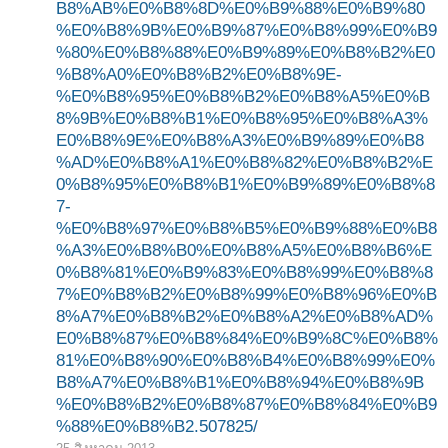
B8%AB%E0%B8%8D%E0%B9%88%E0%B9%80
%E0%B8%9B%E0%B9%87%E0%B8%99%E0%B9
%80%E0%B8%88%E0%B9%89%E0%B8%B2%E0
%B8%A0%E0%B8%B2%E0%B8%9E-
%E0%B8%95%E0%B8%B2%E0%B8%A5%E0%B
8%9B%E0%B8%B1%E0%B8%95%E0%B8%A3%
E0%B8%9E%E0%B8%A3%E0%B9%89%E0%B8
%AD%E0%B8%A1%E0%B8%82%E0%B8%B2%E
0%B8%95%E0%B8%B1%E0%B9%89%E0%B8%8
7-
%E0%B8%97%E0%B8%B5%E0%B9%88%E0%B8
%A3%E0%B8%B0%E0%B8%A5%E0%B8%B6%E
0%B8%81%E0%B9%83%E0%B8%99%E0%B8%8
7%E0%B8%B2%E0%B8%99%E0%B8%96%E0%B
8%A7%E0%B8%B2%E0%B8%A2%E0%B8%AD%
E0%B8%87%E0%B8%84%E0%B9%8C%E0%B8%
81%E0%B8%90%E0%B8%B4%E0%B8%99%E0%
B8%A7%E0%B8%B1%E0%B8%94%E0%B8%9B
%E0%B8%B2%E0%B8%87%E0%B8%84%E0%B9
%88%E0%B8%B2.507825/