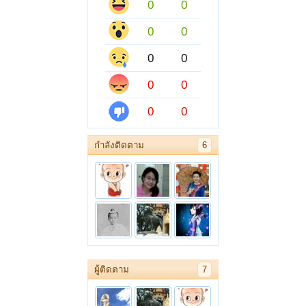
0
0
0
0
0
0
0
0
0
0
กำลังติดตาม
6
ผู้ติดตาม
7