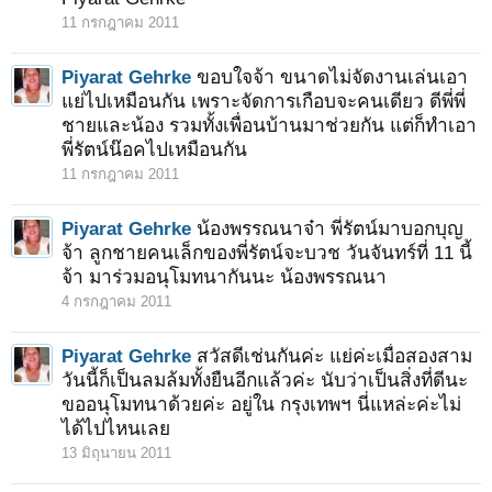
11 กรกฎาคม 2011
Piyarat Gehrke
ขอบใจจ้า ขนาดไม่จัดงานเล่นเอา
แย่ไปเหมือนกัน เพราะจัดการเกือบจะคนเดียว ดีพี่พี่
ชายและน้อง รวมทั้งเพื่อนบ้านมาช่วยกัน แต่ก็ทำเอา
พี่รัตน์น๊อคไปเหมือนกัน
11 กรกฎาคม 2011
Piyarat Gehrke
น้องพรรณนาจ๋า พี่รัตน์มาบอกบุญ
จ้า ลูกชายคนเล็กของพี่รัตน์จะบวช วันจันทร์ที่ 11 นี้
จ้า มาร่วมอนุโมทนากันนะ น้องพรรณนา
4 กรกฎาคม 2011
Piyarat Gehrke
สวัสดีเช่นกันค่ะ แย่ค่ะเมื่อสองสาม
วันนี้ก็เป็นลมล้มทั้งยืนอีกแล้วค่ะ นับว่าเป็นสิ่งที่ดีนะ
ขออนุโมทนาด้วยค่ะ อยู่ใน กรุงเทพฯ นี่แหล่ะค่ะไม่
ได้ไปไหนเลย
13 มิถุนายน 2011