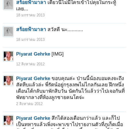
สร้อยฟ้ามาลา
เดี่ยวนี้ไม่มีึใครเข้าไปคุยในกระทู้
เลย...
18 มกราคม 2013
สร้อยฟ้ามาลา
สวัสดี นะ...........
18 มกราคม 2013
Piyarat Gehrke
[IMG]
12 สิงหาคม 2012
Piyarat Gehrke
ขอบคุณค่ะ ป่านนี้น้องบอมคงจะถึง
สัตหีบแล้วล่ะ พี่รัตน์อยู่กรุงเทพไม่ไกลกันเลย ฝึกหนึ่ง
เดือนได้กลับมาพักสิบวัน นัดกันไว้แล้วว่าไปเจอกันที่
พัทยากลางที่ห้องลูกชายคนโตจ่ะ
2 สิงหาคม 2012
Piyarat Gehrke
สึกได้สองเดือนกว่าแล้ว และก็ไป
เป็นทหารแล้วเพิ่งจะพาเขาไปรายงานตัวที่ภูเก็ตเมื่อ