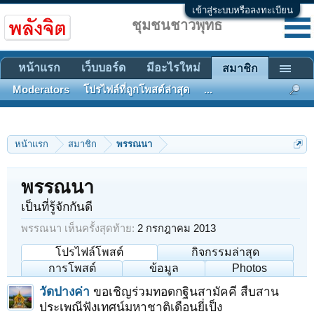
เข้าสู่ระบบหรือลงทะเบียน
ชุมชนชาวพุทธ
หน้าแรก
เว็บบอร์ด
มีอะไรใหม่
สมาชิก
Moderators
โปรไฟล์ที่ถูกโพสต์ล่าสุด
...
หน้าแรก
สมาชิก
พรรณนา
พรรณนา
เป็นที่รู้จักกันดี
พรรณนา เห็นครั้งสุดท้าย:
2 กรกฎาคม 2013
โปรไฟล์โพสต์
กิจกรรมล่าสุด
การโพสต์
ข้อมูล
Photos
วัดปางค่า
ขอเชิญร่วมทอดกฐินสามัคคี สืบสาน
ประเพณีฟังเทศน์มหาชาติเดือนยี่เป็ง