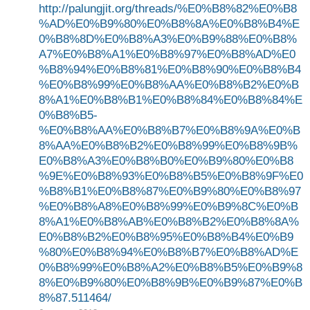
http://palungjit.org/threads/%E0%B8%82%E0%B8
%AD%E0%B9%80%E0%B8%8A%E0%B8%B4%E
0%B8%8D%E0%B8%A3%E0%B9%88%E0%B8%
A7%E0%B8%A1%E0%B8%97%E0%B8%AD%E0
%B8%94%E0%B8%81%E0%B8%90%E0%B8%B4
%E0%B8%99%E0%B8%AA%E0%B8%B2%E0%B
8%A1%E0%B8%B1%E0%B8%84%E0%B8%84%E
0%B8%B5-
%E0%B8%AA%E0%B8%B7%E0%B8%9A%E0%B
8%AA%E0%B8%B2%E0%B8%99%E0%B8%9B%
E0%B8%A3%E0%B8%B0%E0%B9%80%E0%B8
%9E%E0%B8%93%E0%B8%B5%E0%B8%9F%E0
%B8%B1%E0%B8%87%E0%B9%80%E0%B8%97
%E0%B8%A8%E0%B8%99%E0%B9%8C%E0%B
8%A1%E0%B8%AB%E0%B8%B2%E0%B8%8A%
E0%B8%B2%E0%B8%95%E0%B8%B4%E0%B9
%80%E0%B8%94%E0%B8%B7%E0%B8%AD%E
0%B8%99%E0%B8%A2%E0%B8%B5%E0%B9%8
8%E0%B9%80%E0%B8%9B%E0%B9%87%E0%B
8%87.511464/