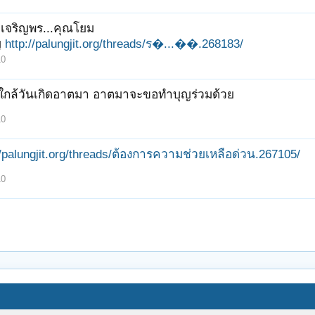
เจริญพร...คุณโยม
ญ
http://palungjit.org/threads/ร�...��.268183/
10
ยวใกล้วันเกิดอาตมา อาตมาจะขอทำบุญร่วมด้วย
10
//palungjit.org/threads/ต้องการความช่วยเหลือด่วน.267105/
10