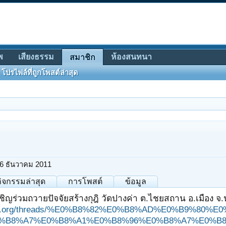
พ
เสียงธรรม
ห้องสนทนา
สมาชิก
โปรไฟล์ที่ถูกโพสต์ล่าสุด
6 ธันวาคม 2011
กิจกรรมล่าสุด
การโพสต์
ข้อมูล
ชิญร่วมถวายปัจจัยสร้างกุฎิ วัดปางค่า ต.ไชยสถาน อ.เมือง จ.
ungjit.org/threads/%E0%B8%82%E0%B8%AD%E0%B9%
%B8%A7%E0%B8%A1%E0%B8%96%E0%B8%A7%E0%B