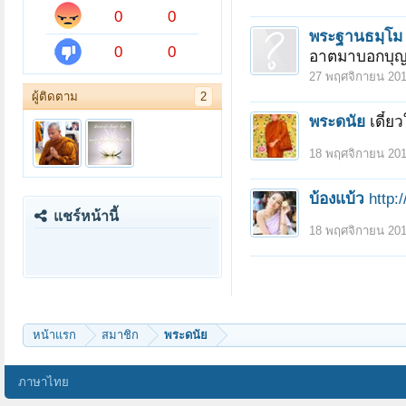
0
0
พระฐานธมฺโม
0
0
อาตมาบอกบุ
27 พฤศจิกายน 20
ผู้ติดตาม
2
พระดนัย
เดี๋
18 พฤศจิกายน 20
บ้องแบ้ว
http:
แชร์หน้านี้
18 พฤศจิกายน 20
หน้าแรก
สมาชิก
พระดนัย
ภาษาไทย