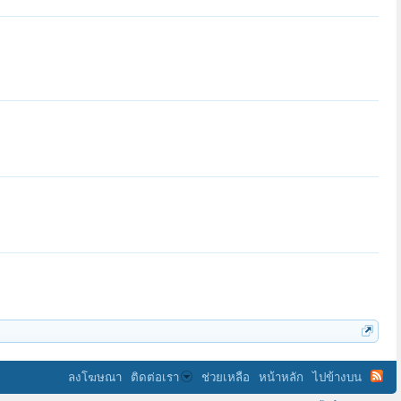
พระธนนท์ ธฺมมสาโร
วสันตฤดู
ลงโฆษณา
ติดต่อเรา
ช่วยเหลือ
หน้าหลัก
ไปข้างบน