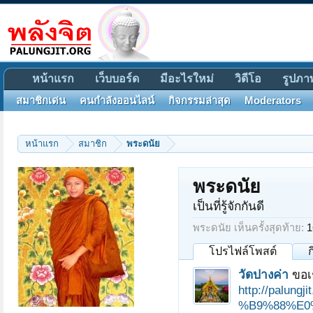
หน้าแรก
เว็บบอร์ด
มีอะไรใหม่
วิดีโอ
รูปภา
สมาชิกเด่น
คนกำลังออนไลน์
กิจกรรมล่าสุด
Moderators
หน้าแรก
สมาชิก
พระดนัย
พระดนัย
เป็นที่รู้จักกันดี
พระดนัย เห็นครั้งสุดท้าย:
1
โปรไฟล์โพสต์
วัดปางค่า
ขอเ
http://pal
%B9%88%E0