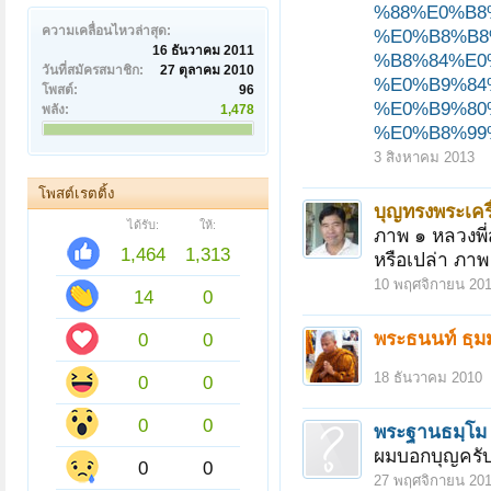
%88%E0%B8
ความเคลื่อนไหวล่าสุด:
%E0%B8%B8
16 ธันวาคม 2011
%B8%84%E0
วันที่สมัครสมาชิก:
27 ตุลาคม 2010
%E0%B9%84
โพสต์:
96
%E0%B9%80
พลัง:
1,478
%E0%B8%99
3 สิงหาคม 2013
โพสต์เรตติ้ง
บุญทรงพระเครื
ได้รับ:
ให้:
ภาพ ๑ หลวงพี
1,464
1,313
หรือเปล่า ภา
10 พฤศจิกายน 20
14
0
พระธนนท์ ธฺ
0
0
18 ธันวาคม 2010
0
0
0
0
พระฐานธมฺโม
ผมบอกบุญครั
0
0
27 พฤศจิกายน 20