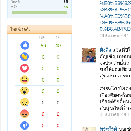
โพสต์:
85
%E0%B8%82
พลัง:
56
%B8%A1%E0
%A0%E0%B8
%E0%B8%95
0%B8%B4%E
โพสต์เรตติ้ง
28 ธันวาคม 2014
ได้รับ:
ให้:
56
40
ติงติง
สวัสดีปี
อัญเชิญเทพบนส
0
0
จงประสิทธิ์สถ
0
0
ขอให้ผองเพื่อน
สุขเกษมเปรมปรีด
0
0
สรรพโศกโรคร
0
0
เกียรติยศพร้อ
เกียรติศักดิ์พูน
0
0
สบสุขสันต์วัน
0
0
31 ธันวาคม 2013
0
0
พระกีรติ
ขอเชิ