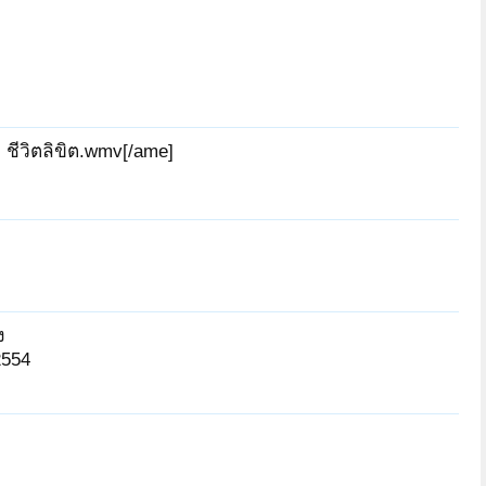
 ชีวิตลิขิต.wmv[/ame]
ง
2554