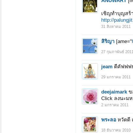
ANUWART
[I
เชิญทำบุญสร้า
http://palungj
31 สิงหาคม 2011
สิริญา
[ame="
27 กุมภาพันธ์ 201
jeam
ดีคัฟฟฟ
29 มกราคม 2011
deejaimark
ข
Click ลงนะมหา
2 มกราคม 2011
พระลอ
หวัดดี
18 ธันวาคม 2010