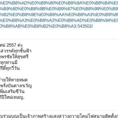
%E0%B8%AD%E0%B9%80%E0%B8%8A%E0%B8%B4%E
%B9%80%E0%B8%9B%E0%B9%87%E0%B8%99%E0%B9
%B2%E0%B8%9E%E0%B8%AA%E0%B8%A3%E0%B9%8
%E0%B8%A3%E0%B8%A2%E0%B8%AD%E0%B8%94%E
0%B8%AB%E0%B8%B2%E0%B8%A3.543502/
ใหม่ 2557 ค่ะ
วรรค์ทุกชั้นฟ้า
าพรชัยให้สุขศรี
ทุกท่านมี
ิ์ทุกวี่วัน
้ายให้หายหมด
มพรั่งบันดาลขวัญ
เพิ่มเสริมชีวัน
ดีปีใหม่เทอญ.
ญร่วมบุญเป็นเจ้าภาพสร้างแสงสว่างถวายโคมไฟสนามติดตั้ง