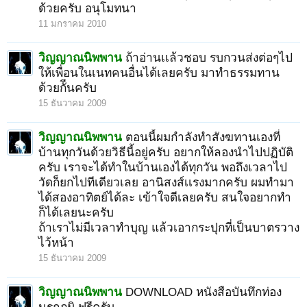
ด้วยครับ อนุโมทนา
11 มกราคม 2010
วิญญาณนิพพาน
ถ้าอ่านเเล้วชอบ รบกวนส่งต่อๆไป
ให้เพื่อนในเนทคนอื่นได้เลยครับ มาทําธรรมทาน
ด้วยกัีนครับ
15 ธันวาคม 2009
วิญญาณนิพพาน
ตอนนี้ผมกําลังทําสังฆทานเองที่
บ้านทุกวันด้วยวิธีนี้อยู่ครับ อยากให้ลองนําไปปฏิบัติ
ครับ เราจะได้ทําในบ้านเองได้ทุกวัน พอถึงเวลาไป
วัดก็ยกไปทีเดียวเลย อานิสงส์เเรงมากครับ ผมทํามา
ได้สองอาทิตย์ได้ละ เข้าใจดีเลยครับ สนใจอยากทํา
ก็ได้เลยนะครับ
ถ้าเราไม่มีเวลาทำบุญ แล้วเอากระปุกที่เป็นบาตรวาง
ไว้หน้า
15 ธันวาคม 2009
วิญญาณนิพพาน
DOWNLOAD หนังสือบันทึกท่อง