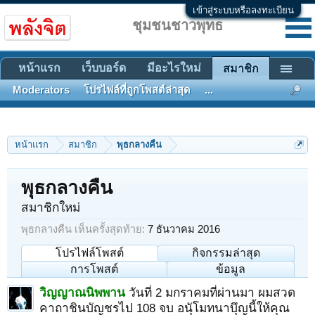
เข้าสู่ระบบหรือลงทะเบียน
ชุมชนชาวพุทธ
หน้าแรก
เว็บบอร์ด
มีอะไรใหม่
สมาชิก
Moderators
โปรไฟล์ที่ถูกโพสต์ล่าสุด
...
หน้าแรก
สมาชิก
พุธกลางคืน
พุธกลางคืน
สมาชิกใหม่
พุธกลางคืน เห็นครั้งสุดท้าย:
7 ธันวาคม 2016
โปรไฟล์โพสต์
กิจกรรมล่าสุด
การโพสต์
ข้อมูล
วิญญาณนิพพาน
วันที่ 2 มกราคมที่ผ่านมา ผมสวด
คาถาชินบัญชรไป 108 จบ อนุัโมทนาบุึญนี้ให้คุณ