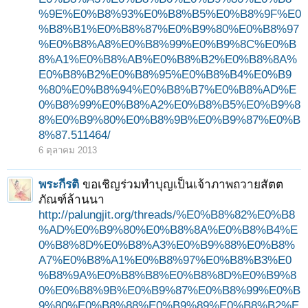
%9E%E0%B8%93%E0%B8%B5%E0%B8%9F%E0
%B8%B1%E0%B8%87%E0%B9%80%E0%B8%97
%E0%B8%A8%E0%B8%99%E0%B9%8C%E0%B
8%A1%E0%B8%AB%E0%B8%B2%E0%B8%8A%
E0%B8%B2%E0%B8%95%E0%B8%B4%E0%B9
%80%E0%B8%94%E0%B8%B7%E0%B8%AD%E
0%B8%99%E0%B8%A2%E0%B8%B5%E0%B9%8
8%E0%B9%80%E0%B8%9B%E0%B9%87%E0%B
8%87.511464/
6 ตุลาคม 2013
พระกีรติ
ขอเชิญร่วมทำบุญเป็นเจ้าภาพถวายสัตต
ภัณฑ์ล้านนา
http://palungjit.org/threads/%E0%B8%82%E0%B8
%AD%E0%B9%80%E0%B8%8A%E0%B8%B4%E
0%B8%8D%E0%B8%A3%E0%B9%88%E0%B8%
A7%E0%B8%A1%E0%B8%97%E0%B8%B3%E0
%B8%9A%E0%B8%B8%E0%B8%8D%E0%B9%8
0%E0%B8%9B%E0%B9%87%E0%B8%99%E0%B
9%80%E0%B8%88%E0%B9%89%E0%B8%B2%E