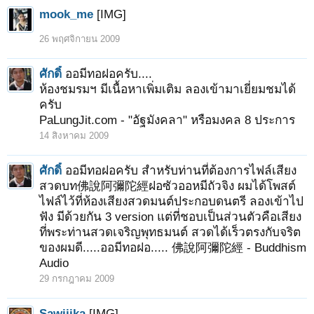
mook_me
[IMG]
26 พฤศจิกายน 2009
ศักดิ์
ออมีทอฝอครับ....
ห้องชมรมฯ มีเนื้อหาเพิ่มเติม ลองเข้ามาเยี่ยมชมได้
ครับ
PaLungJit.com - "อัฐมังคลา" หรือมงคล 8 ประการ
14 สิงหาคม 2009
ศักดิ์
ออมีทอฝอครับ สำหรับท่านที่ต้องการไฟล์เสียง
สวดบท佛說阿彌陀經ฝอซัวออหมีถัวจิง ผมได้โพสต์
ไฟล์ไว้ที่ห้องเสียงสวดมนต์ประกอบดนตรี ลองเข้าไป
ฟัง มีด้วยกัน 3 version แต่ที่ชอบเป็นส่วนตัวคือเสียง
ที่พระท่านสวดเจริญพุทธมนต์ สวดได้เร็วตรงกับจริต
ของผมดี.....ออมีทอฝอ..... 佛說阿彌陀經 - Buddhism
Audio
29 กรกฎาคม 2009
Sawiiika
[IMG]