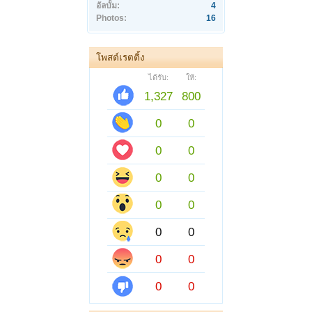
อัลบั้ม:
4
Photos:
16
โพสต์เรตติ้ง
ได้รับ:
ให้:
1,327
800
0
0
0
0
0
0
0
0
0
0
0
0
0
0