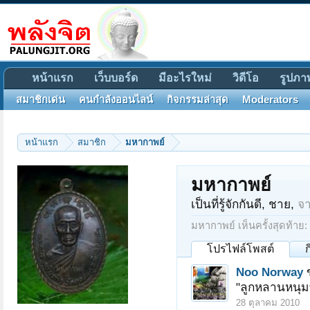
หน้าแรก
เว็บบอร์ด
มีอะไรใหม่
วิดีโอ
รูปภา
สมาชิกเด่น
คนกำลังออนไลน์
กิจกรรมล่าสุด
Moderators
หน้าแรก
สมาชิก
มหากาพย์
มหากาพย์
เป็นที่รู้จักกันดี
, ชาย,
จ
มหากาพย์ เห็นครั้งสุดท้าย:
โปรไฟล์โพสต์
Noo Norway
"ลูกหลานหนุมาน
28 ตุลาคม 2010