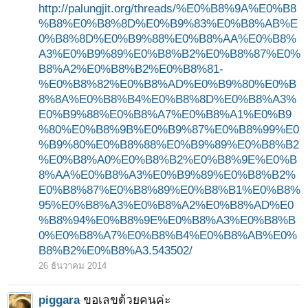
http://palungjit.org/threads/%E0%B8%9A%E0%B8
%B8%E0%B8%8D%E0%B9%83%E0%B8%AB%E
0%B8%8D%E0%B9%88%E0%B8%AA%E0%B8%
A3%E0%B9%89%E0%B8%B2%E0%B8%87%E0%
B8%A2%E0%B8%B2%E0%B8%81-
%E0%B8%82%E0%B8%AD%E0%B9%80%E0%B
8%8A%E0%B8%B4%E0%B8%8D%E0%B8%A3%
E0%B9%88%E0%B8%A7%E0%B8%A1%E0%B9
%80%E0%B8%9B%E0%B9%87%E0%B8%99%E0
%B9%80%E0%B8%88%E0%B9%89%E0%B8%B2
%E0%B8%A0%E0%B8%B2%E0%B8%9E%E0%B
8%AA%E0%B8%A3%E0%B9%89%E0%B8%B2%
E0%B8%87%E0%B8%89%E0%B8%B1%E0%B8%
95%E0%B8%A3%E0%B8%A2%E0%B8%AD%E0
%B8%94%E0%B8%9E%E0%B8%A3%E0%B8%B
0%E0%B8%A7%E0%B8%B4%E0%B8%AB%E0%
B8%B2%E0%B8%A3.543502/
26 ธันวาคม 2014
piggara
ขอเลขด้วยคนค่ะ