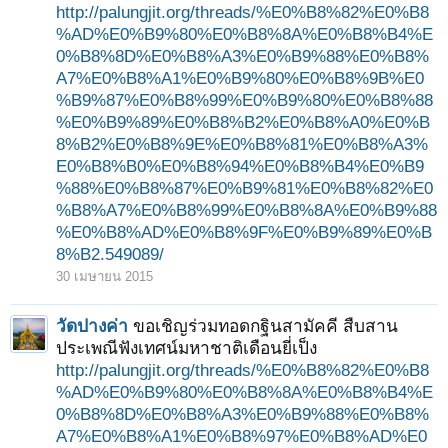
http://palungjit.org/threads/%E0%B8%82%E0%B8
%AD%E0%B9%80%E0%B8%8A%E0%B8%B4%E
0%B8%8D%E0%B8%A3%E0%B9%88%E0%B8%
A7%E0%B8%A1%E0%B9%80%E0%B8%9B%E0
%B9%87%E0%B8%99%E0%B9%80%E0%B8%88
%E0%B9%89%E0%B8%B2%E0%B8%A0%E0%B
8%B2%E0%B8%9E%E0%B8%81%E0%B8%A3%
E0%B8%B0%E0%B8%94%E0%B8%B4%E0%B9
%88%E0%B8%87%E0%B9%81%E0%B8%82%E0
%B8%A7%E0%B8%99%E0%B8%8A%E0%B9%88
%E0%B8%AD%E0%B8%9F%E0%B9%89%E0%B
8%B2.549089/
30 เมษายน 2015
วัดปางค่า
ขอเชิญร่วมทอดกฐินสามัคคี สืบสาน
ประเพณีฟังเทศน์มหาชาติเดือนยี่เป็ง
http://palungjit.org/threads/%E0%B8%82%E0%B8
%AD%E0%B9%80%E0%B8%8A%E0%B8%B4%E
0%B8%8D%E0%B8%A3%E0%B9%88%E0%B8%
A7%E0%B8%A1%E0%B8%97%E0%B8%AD%E0