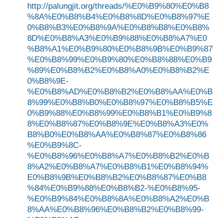
http://palungjit.org/threads/%E0%B9%80%E0%B8
%8A%E0%B8%B4%E0%B8%8D%E0%B8%97%E
0%B8%B3%E0%B8%9A%E0%B8%B8%E0%B8%
8D%E0%B8%A3%E0%B9%88%E0%B8%A7%E0
%B8%A1%E0%B9%80%E0%B8%9B%E0%B9%87
%E0%B8%99%E0%B9%80%E0%B8%88%E0%B9
%89%E0%B8%B2%E0%B8%A0%E0%B8%B2%E
0%B8%9E-
%E0%B8%AD%E0%B8%B2%E0%B8%AA%E0%B
8%99%E0%B8%B0%E0%B8%97%E0%B8%B5%E
0%B9%88%E0%B8%99%E0%B8%B1%E0%B9%8
8%E0%B8%87%E0%B8%9E%E0%B8%A3%E0%
B8%B0%E0%B8%AA%E0%B8%87%E0%B8%86
%E0%B9%8C-
%E0%B8%96%E0%B8%A7%E0%B8%B2%E0%B
8%A2%E0%B8%A7%E0%B8%B1%E0%B8%94%
E0%B8%9B%E0%B8%B2%E0%B8%87%E0%B8
%84%E0%B9%88%E0%B8%B2-%E0%B8%95-
%E0%B9%84%E0%B8%8A%E0%B8%A2%E0%B
8%AA%E0%B8%96%E0%B8%B2%E0%B8%99-