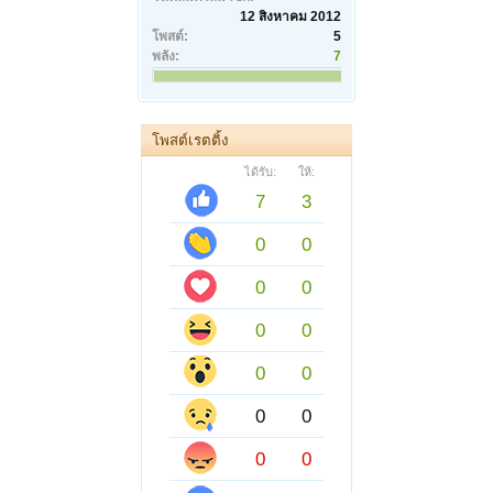
12 สิงหาคม 2012
โพสต์:
5
พลัง:
7
โพสต์เรตติ้ง
ได้รับ:
ให้:
7
3
0
0
0
0
0
0
0
0
0
0
0
0