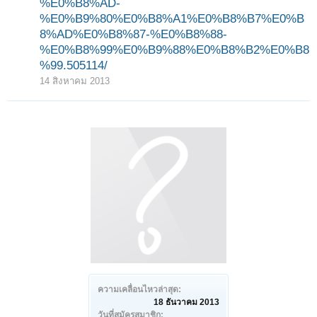
%E0%B8%AD-
%E0%B9%80%E0%B8%A1%E0%B8%B7%E0%B
8%AD%E0%B8%87-%E0%B8%88-
%E0%B8%99%E0%B9%88%E0%B8%B2%E0%B8
%99.505114/
14 สิงหาคม 2013
ความเคลื่อนไหวล่าสุด:
18 ธันวาคม 2013
วันที่สมัครสมาชิก: