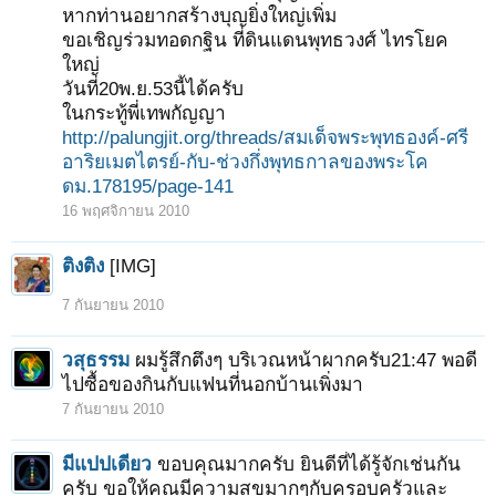
หากท่านอยากสร้างบุญยิ่งใหญ่เพิ่ม
ขอเชิญร่วมทอดกฐิน ที่ดินแดนพุทธวงศ์ ไทรโยค
ใหญ่
วันที่20พ.ย.53นี้ได้ครับ
ในกระทู้พี่เทพกัญญา
http://palungjit.org/threads/สมเด็จพระพุทธองค์-ศรี
อาริยเมตไตรย์-กับ-ช่วงกึ่งพุทธกาลของพระโค
ดม.178195/page-141
16 พฤศจิกายน 2010
ติงติง
[IMG]
7 กันยายน 2010
วสุธรรม
ผมรู้สึกตึงๆ บริเวณหน้าผากครับ21:47 พอดี
ไปซื้อของกินกับแฟนที่นอกบ้านเพิ่งมา
7 กันยายน 2010
มีแปปเดียว
ขอบคุณมากครับ ยินดีที่ได้รู้จักเช่นกัน
ครับ ขอให้คุณมีความสุขมากๆกับครอบครัวและ