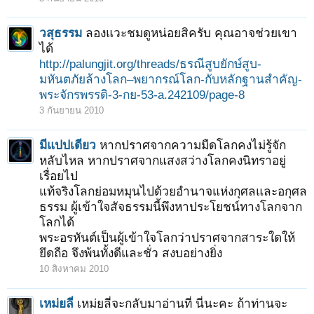
วสุธรรม
ลองแวะชมดูหน่อยสิครับ คุณอาจช่วยเขา
ได้
http://palungjit.org/threads/ธรณีสูบยักษ์สูบ-
มหันตภัยล้างโลก–พยากรณ์โลก-กับหลักฐานสำคัญ-
พระจักรพรรดิ-3-กย-53-a.242109/page-8
3 กันยายน 2010
มีแปปเดียว
หากปราศจากความมืดโลกคงไม่รู้จัก
หลับไหล หากปราศจากแสงสว่างโลกคงนิทราอยู่
เรื่อยไป
แท้จริงโลกย่อมหมุนไปด้วยอำนาจแห่งกุศลและอกุศล
ธรรม ผู้เข้าใจสัจธรรมนี้พึงหาประโยชน์ทางโลกจาก
โลกได้
พระอรหันต์เป็นผู้เข้าใจโลกว่าปราศจากสาระใดให้
ยึดถือ จึงพ้นทั้งดีและชั่ว สงบอย่างยิ่ง
10 สิงหาคม 2010
เหม่ยลี่
เหม่ยลี่จะกลับมาอ่านที่ นี่นะคะ ถ้าท่านจะ