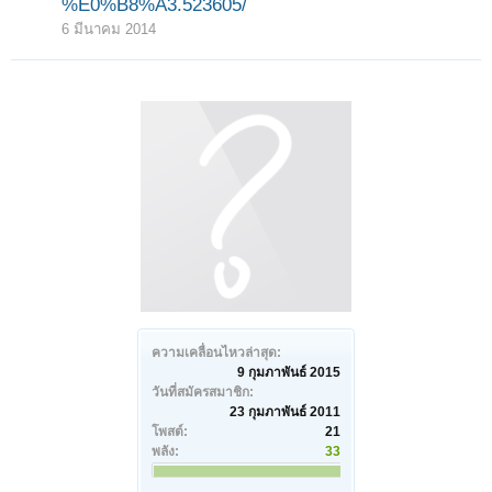
%E0%B8%A3.523605/
6 มีนาคม 2014
ความเคลื่อนไหวล่าสุด:
9 กุมภาพันธ์ 2015
วันที่สมัครสมาชิก:
23 กุมภาพันธ์ 2011
โพสต์:
21
พลัง:
33