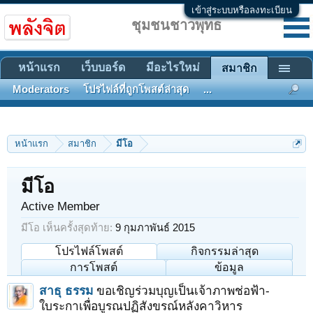
เข้าสู่ระบบหรือลงทะเบียน
ชุมชนชาวพุทธ
หน้าแรก
เว็บบอร์ด
มีอะไรใหม่
สมาชิก
Moderators
โปรไฟล์ที่ถูกโพสต์ล่าสุด
...
หน้าแรก
สมาชิก
มีโอ
มีโอ
Active Member
มีโอ เห็นครั้งสุดท้าย:
9 กุมภาพันธ์ 2015
โปรไฟล์โพสต์
กิจกรรมล่าสุด
การโพสต์
ข้อมูล
สาธุ ธรรม
ขอเชิญร่วมบุญเป็นเจ้าภาพช่อฟ้า-
ใบระกาเพื่อบูรณปฏิสังขรณ์หลังคาวิหาร