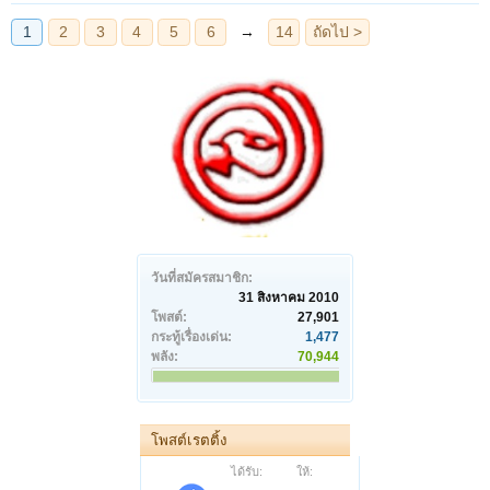
วันที่สมัครสมาชิก:
31 สิงหาคม 2010
โพสต์:
27,901
กระทู้เรื่องเด่น:
1,477
พลัง:
70,944
โพสต์เรตติ้ง
ได้รับ:
ให้: