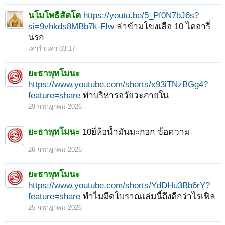
นโมโพธิสัตโต
https://youtu.be/5_Pf0N7bJ6s?
si=9vhkds8MBb7k-FIw
ล่าข้ามโขงเสือ 10 ไดอารี่
นรก
เสาร์ เวลา 03:17
ยะธาพุทโมนะ
https://www.youtube.com/shorts/x93iTNzBGg4?
feature=share
ท่าบริหารอวัยวะภายใน
29 กรกฎาคม 2026
ยะธาพุทโมนะ
10ยี่ห้อน้ำมันมะกอก ข้อความ
26 กรกฎาคม 2026
ยะธาพุทโมนะ
https://www.youtube.com/shorts/YdDHu3Bb6rY?
feature=share
ทำไมมีดโบราณเล่มนี้ถึงดีกว่าไรเฟิล
25 กรกฎาคม 2026