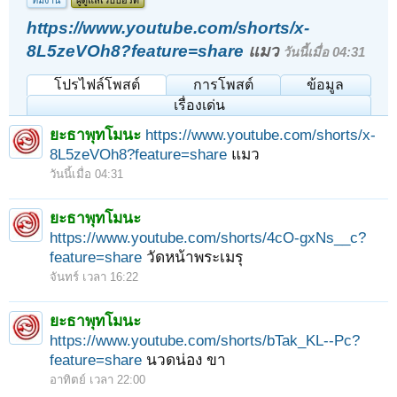
ทีมงาน
ผู้ดูแลเว็บบอร์ด
https://www.youtube.com/shorts/x-
8L5zeVOh8?feature=share
แมว
วันนี้เมื่อ 04:31
โปรไฟล์โพสต์
การโพสต์
ข้อมูล
เรื่องเด่น
ยะธาพุทโมนะ
https://www.youtube.com/shorts/x-
8L5zeVOh8?feature=share
แมว
วันนี้เมื่อ 04:31
ยะธาพุทโมนะ
https://www.youtube.com/shorts/4cO-gxNs__c?
feature=share
วัดหน้าพระเมรุ
จันทร์ เวลา 16:22
ยะธาพุทโมนะ
https://www.youtube.com/shorts/bTak_KL--Pc?
feature=share
นวดน่อง ขา
อาทิตย์ เวลา 22:00