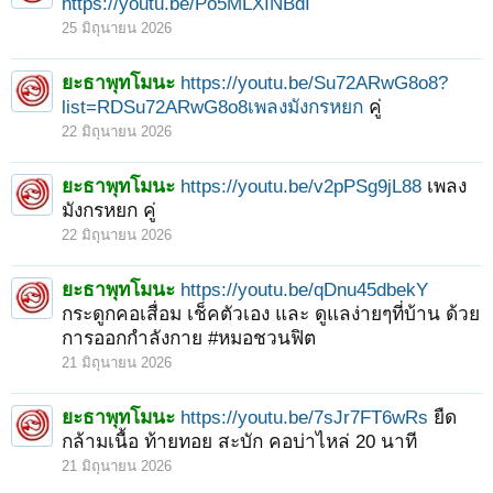
https://youtu.be/Po5MLXINBdI
25 มิถุนายน 2026
ยะธาพุทโมนะ
https://youtu.be/Su72ARwG8o8?
list=RDSu72ARwG8o8เพลงมังกรหยก
คู่
22 มิถุนายน 2026
ยะธาพุทโมนะ
https://youtu.be/v2pPSg9jL88
เพลง
มังกรหยก คู่
22 มิถุนายน 2026
ยะธาพุทโมนะ
https://youtu.be/qDnu45dbekY
กระดูกคอเสื่อม เช็คตัวเอง และ ดูแลง่ายๆที่บ้าน ด้วย
การออกกำลังกาย #หมอชวนฟิต
21 มิถุนายน 2026
ยะธาพุทโมนะ
https://youtu.be/7sJr7FT6wRs
ยืด
กล้ามเนื้อ ท้ายทอย สะบัก คอบ่าไหล่ 20 นาที
21 มิถุนายน 2026