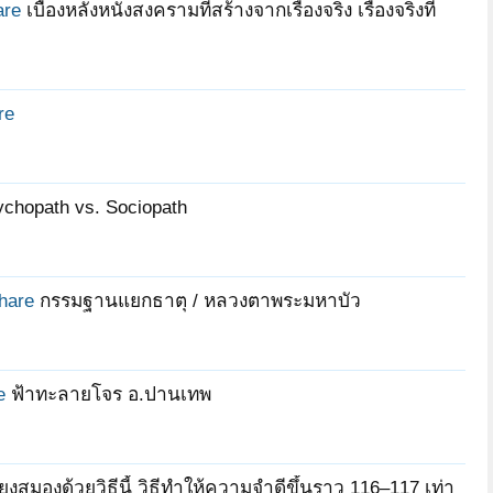
are
เบื้องหลังหนังสงครามที่สร้างจากเรื่องจริง เรื่องจริงที่
bird180531
zalievan
pl12
re
ภูทยานฌาน
tbravo
raidina
hopath vs. Sociopath
hare
กรรมฐานแยกธาตุ / หลวงตาพระมหาบัว
e
ฟ้าทะลายโจร อ.ปานเทพ
ยงสมองด้วยวิธีนี้ วิธีทำให้ความจำดีขึ้นราว 116–117 เท่า