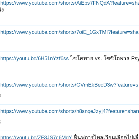
https://www.youtube.com/shorts/AiEbs7FNQdA?feature=sh
ัง
https://www.youtube.com/shorts/7oiE_1GxTMI?feature=sha
https://youtu.be/6H51nYzf6ss
ไซโคพาธ vs. โซซิโอพาธ Psyc
https://www.youtube.com/shorts/GVmEkBeoD3w?feature=s
6
https://www.youtube.com/shorts/h8snqeJzyj4?feature=shar
6
https://youtu.be/ZF3JS7c6MgY
ฟื้นฟูการไหลเวียนเลือดไปเลี้