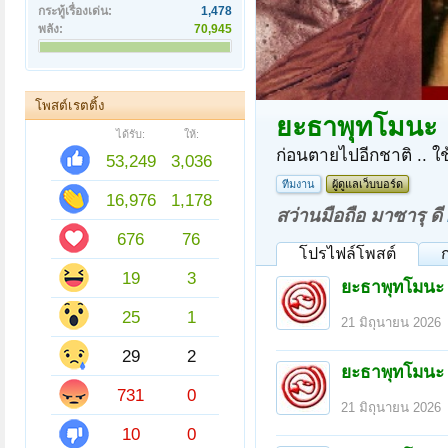
กระทู้เรื่องเด่น:
1,478
พลัง:
70,945
โพสต์เรตติ้ง
ยะธาพุทโมนะ
ได้รับ:
ให้:
ก่อนตายไปอีกชาติ .. ใช
53,249
3,036
ทีมงาน
ผู้ดูแลเว็บบอร์ด
16,976
1,178
สว่านมือถือ มาซารุ ดี
676
76
โปรไฟล์โพสต์
19
3
ยะธาพุทโมนะ
25
1
21 มิถุนายน 2026
29
2
ยะธาพุทโมนะ
731
0
21 มิถุนายน 2026
10
0