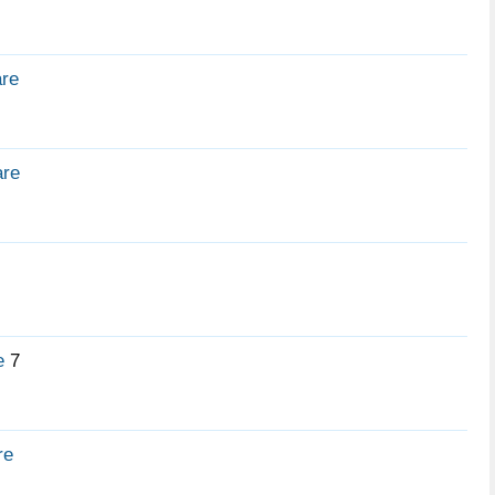
are
are
e
7
re