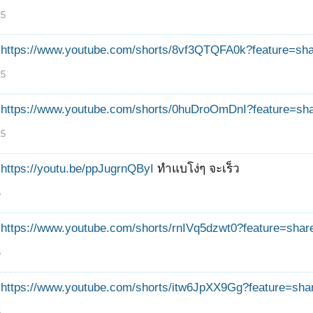
25
https://www.youtube.com/shorts/8vf3QTQFA0k?feature=sh
25
https://www.youtube.com/shorts/0huDroOmDnI?feature=sh
25
https://youtu.be/ppJugrnQByI
ทำแบโง่ๆ จะเร็ว
5
https://www.youtube.com/shorts/rnIVq5dzwt0?feature=shar
5
6
7
→
14
ถัดไป >
https://www.youtube.com/shorts/itw6JpXX9Gg?feature=sha
5