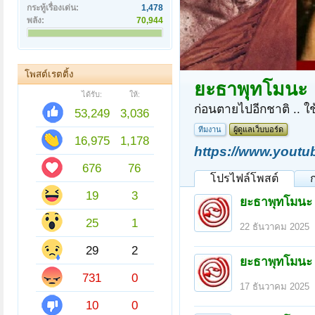
กระทู้เรื่องเด่น:
1,478
พลัง:
70,944
โพสต์เรตติ้ง
ยะธาพุทโมนะ
ได้รับ:
ให้:
ก่อนตายไปอีกชาติ .. ใช
53,249
3,036
ทีมงาน
ผู้ดูแลเว็บบอร์ด
16,975
1,178
https://www.youtu
676
76
โปรไฟล์โพสต์
19
3
ยะธาพุทโมนะ
25
1
22 ธันวาคม 2025
29
2
ยะธาพุทโมนะ
731
0
17 ธันวาคม 2025
10
0