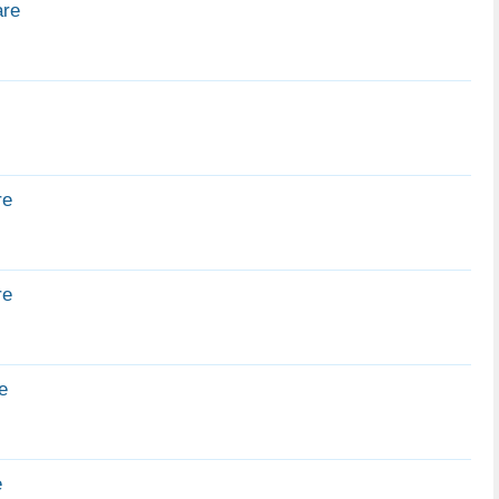
are
pl56
zalievan
artohm
ภูทยานฌาน
WebSnow
buddhpunjat
re
re
e
e