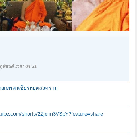
ฤหัสบดี เวลา 04:31
hareพวกเชียรหยุดสงคราม
utube.com/shorts/2Zjenn3VSpY?feature=share