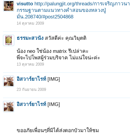
visutto
http://palungjit.org/threads/การเจริญภาวนา
กรรมฐานตามแนวทางคำสอนของหลวงปู่
มั่น.208740/#post2504868
1
2
3
4
5
6
→
16
ถัดไป >
14 ตุลาคม 2009
ธรรมะสวนัง
สวัสดีค่ะ คุณวิมุตติ
น้อง neo ใช่น้อง matrix รึเปล่าคะ
พี่จะไปโพสผู้ร่วมบริจาค ไม่แน่ใจน่ะค่ะ
13 ตุลาคม 2009
อิสวาร์ยาไรท์
[IMG]
23 กันยายน 2009
อิสวาร์ยาไรท์
[IMG]
ขออภัยเพื่อนๆที่มิได้ส่งดอกบัวมาให้ชม