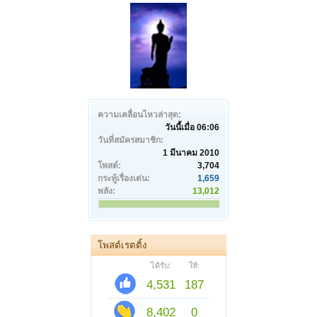
ความเคลื่อนไหวล่าสุด:
วันนี้เมื่อ 06:06
วันที่สมัครสมาชิก:
1 มีนาคม 2010
โพสต์:
3,704
กระทู้เรื่องเด่น:
1,659
พลัง:
13,012
โพสต์เรตติ้ง
ได้รับ:
ให้:
4,531
187
8,402
0