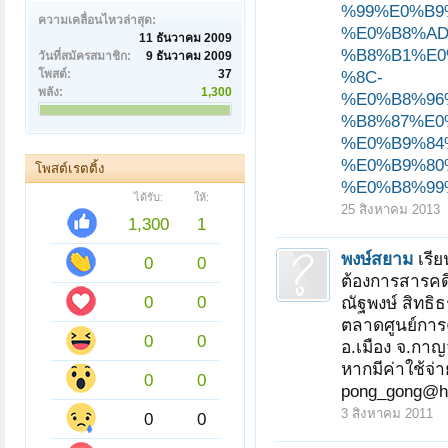
%99%E0%B9
ความเคลื่อนไหวล่าสุด:
%E0%B8%AD
11 ธันวาคม 2009
%B8%B1%E0
วันที่สมัครสมาชิก:
9 ธันวาคม 2009
โพสต์:
37
%8C-
พลัง:
1,300
%E0%B8%96
%B8%87%E0
%E0%B9%84
%E0%B9%80
โพสต์เรตติ้ง
%E0%B8%99
ได้รับ:
ให้:
25 สิงหาคม 2013
1,300
1
พงษ์สยาม
เรี
0
0
ต้องการสารคดี
0
0
ณัฐพงษ์ สิทธิ
ตลาดศูนย์การค
0
0
อ.เมือง จ.กาญ
หากมีค่าใช้จ่
0
0
pong_gong@ho
3 สิงหาคม 2011
0
0