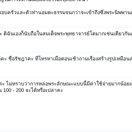
อบครัวและตัวท่านอมตะธรรมจนกว่าจะเข้าถึงซึ่งพระนิพพานด้
่ัะ ดิฉันเองก็นับถือในสมเด็จพระพุทธาจารย์โตมากเช่นเดียวกันค่ะ ย
ีคะ ชื่อรัชฎาคะ ที่โทรหาเมื่อตอนเช้าถามเรื่องสร้างรูปเหมือนสม
ค่ะ ไม่ทราบว่าการหล่อพระลักษณะแบบนี้มีค่าใช้จ่ายมากน้อ
100 - 200 จะได้หรือเปล่าคะ