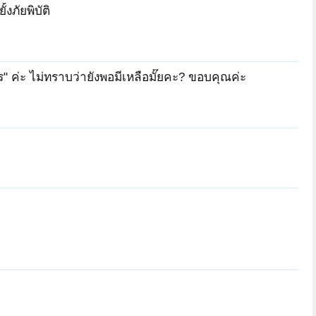
งภัยพิบัติ
 ค่ะ ไม่ทราบว่ายังพอมีเหลือมั๊ยคะ? ขอบคุณค่ะ
no-ne
f4sonic
รับแสง
ปานรดา Phimdee
sunshine-thitaya
รัชฎา99