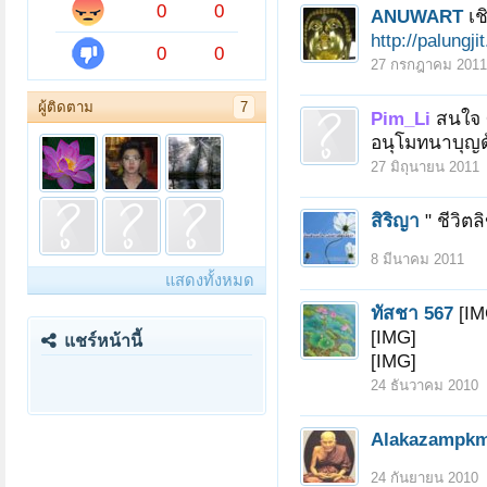
0
0
ANUWART
เช
http://palungj
0
0
27 กรกฎาคม 2011
ผู้ติดตาม
7
Pim_Li
สนใจ 
อนุโมทนาบุญด
27 มิถุนายน 2011
สิริญา
" ชีวิตล
8 มีนาคม 2011
แสดงทั้งหมด
ทัสชา 567
[IM
[IMG]
แชร์หน้านี้
[IMG]
24 ธันวาคม 2010
Alakazampk
24 กันยายน 2010