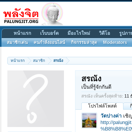
หน้าแรก
เว็บบอร์ด
มีอะไรใหม่
วิดีโอ
รูปภา
สมาชิกเด่น
คนกำลังออนไลน์
กิจกรรมล่าสุด
Moderators
หน้าแรก
สมาชิก
สรณัง
สรณัง
เป็นที่รู้จักกันดี
สรณัง เห็นครั้งสุดท้าย:
11 
โปรไฟล์โพสต์
วัดปางค่า
เชิ
http://pal
%B8%B8%E0