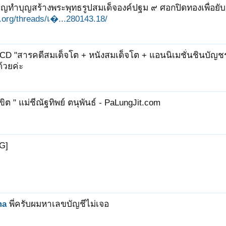
ิญทำบุญสร้างพระพุทธรูปสมเด็จองค์ปฐม ๙ ศอกปิดทองเพื่อยับยั้
it.org/threads/เ�...280143.18/
CD "สารคดีสมเด็จโต + หนังสมเด็จโต + แอนนิเมชั่นชินบัญชร"
้วยค่ะ
ิขิต " แม่ชีณัฐทิพย์ ตนุพันธ์ - PaLungJit.com
G]
ma
พี่ครับผมหาเลขบัญชีไม่เจอ