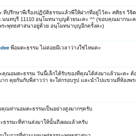
ะ ที่ปรึกษาพี่เรื่องปฏิบัติธรรมแล้วพี่ให้ฝากที่อยู่ไว้คะ ศศิธร
จ.นนทบุรี 11110 อนุโมทนาบุญด้วยนะคะ ^^ (ขอบคุณมากนะคะ
ระพุทธศาสนาอยู่ด้วย อนุโมทนาบุญอีกครั้งคะ)
mdee
พี่อมตะธรรม ไม่ค่อยมีเวลาว่างใช่ไหมคะ
่ะคุณอมตะธรรม วันนี้เล็กได้รับของที่คุณได้ส่งมาแล้วนะคะ 
ก คุยกันกับพี่สาวว่า จะใส่กรอบรูป และนำไปแขวนที่ห้องพระ
ุ
คุณท่านอมตะธรรมเป็นอย่างสูงมากๆครับ
ธรรมะที่ท่านส่งมาให้นั้นถึงผมแล้วครับ
ุญในการที่ท่านเผยแพร่ธรรมะพุทธศาสนา