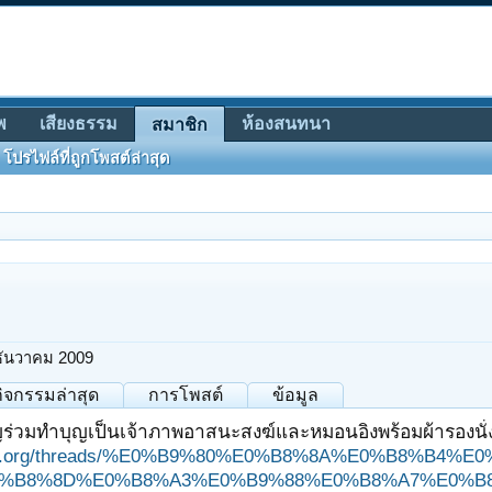
พ
เสียงธรรม
ห้องสนทนา
สมาชิก
โปรไฟล์ที่ถูกโพสต์ล่าสุด
ธันวาคม 2009
กิจกรรมล่าสุด
การโพสต์
ข้อมูล
ญร่วมทำบุญเป็นเจ้าภาพอาสนะสงฆ์และหมอนอิงพร้อมผ้ารองนั่
ungjit.org/threads/%E0%B9%80%E0%B8%8A%E0%B8%
%B8%8D%E0%B8%A3%E0%B9%88%E0%B8%A7%E0%B