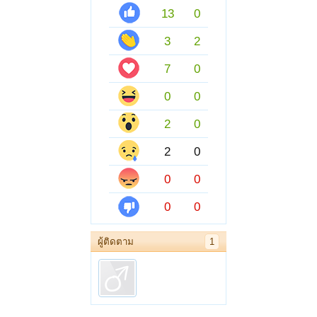
13
0
3
2
7
0
0
0
2
0
2
0
0
0
0
0
ผู้ติดตาม
1