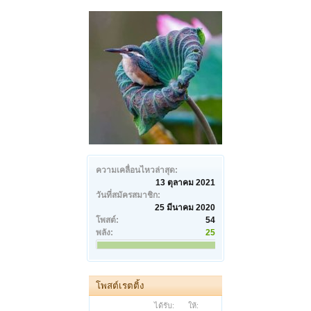
ความเคลื่อนไหวล่าสุด:
13 ตุลาคม 2021
วันที่สมัครสมาชิก:
25 มีนาคม 2020
โพสต์:
54
พลัง:
25
โพสต์เรตติ้ง
ได้รับ:
ให้: