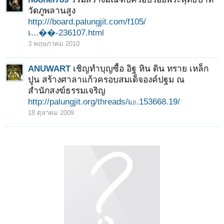
วัดภูพลานสูง
http:///board.palungjit.com/f105/
เ...��-236107.html
3 พฤษภาคม 2010
ANUWART
เชิญทำบุญซื้อ อิฐ หิน ดิน ทราย เหล็ก
ปูน สร้างศาลาแก้วครอบสมเด็จองค์ปฐม ณ
สำนักสงฆ์ธรรมเจริญ
http://palungjit.org/threads/เம.153668.19/
18 ตุลาคม 2009