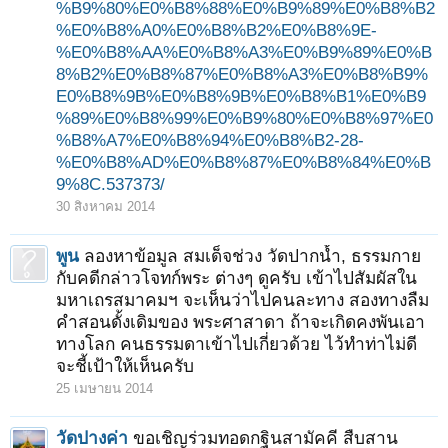
%B9%80%E0%B8%88%E0%B9%89%E0%B8%B2
%E0%B8%A0%E0%B8%B2%E0%B8%9E-
%E0%B8%AA%E0%B8%A3%E0%B9%89%E0%B
8%B2%E0%B8%87%E0%B8%A3%E0%B8%B9%
E0%B8%9B%E0%B8%9B%E0%B8%B1%E0%B9
%89%E0%B8%99%E0%B9%80%E0%B8%97%E0
%B8%A7%E0%B8%94%E0%B8%B2-28-
%E0%B8%AD%E0%B8%87%E0%B8%84%E0%B
9%8C.537373/
30 สิงหาคม 2014
พูน
ลองหาข้อมูล สมเด็จช่วง วัดปากน้ำ, ธรรมกาย
กับคดีกล่าวโจทก์พระ ต่างๆ ดูครับ เข้าไปสัมผัสใน
มหาเถรสมาคมฯ จะเห็นว่าไปคนละทาง สองทางลืม
คำสอนดั้งเดิมของ พระศาสาดา ถ้าจะเกิดคงพันเอา
ทางโลก คนธรรมดาเข้าไปเกี่ยวด้วย ไว้ทำท่าไม่ดี
จะชี้เป้าให้เห็นครับ
25 เมษายน 2014
วัดปางค่า
ขอเชิญร่วมทอดกฐินสามัคคี สืบสาน