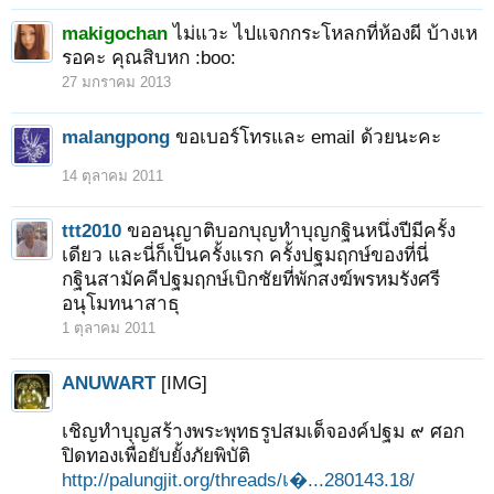
makigochan
ไม่แวะ ไปแจกกระโหลกที่ห้องผี บ้างเห
รอคะ คุณสิบหก :boo:
27 มกราคม 2013
malangpong
ขอเบอร์โทรและ email ด้วยนะคะ
14 ตุลาคม 2011
ttt2010
ขออนุญาติบอกบุญทำบุญกฐินหนึ่งปีมีครั้ง
เดียว และนี่ก็เป็นครั้งแรก ครั้งปฐมฤกษ์ของที่นี่
กฐินสามัคคีปฐมฤกษ์เบิกชัยที่พักสงฆ์พรหมรังศรี
อนุโมทนาสาธุ
1 ตุลาคม 2011
ANUWART
[IMG]
เชิญทำบุญสร้างพระพุทธรูปสมเด็จองค์ปฐม ๙ ศอก
ปิดทองเพื่อยับยั้งภัยพิบัติ
http://palungjit.org/threads/เ�...280143.18/