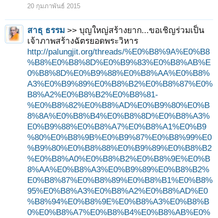
20 กุมภาพันธ์ 2015
สาธุ ธรรม
>> บุญใหญ่สร้างยาก...ขอเชิญร่วมเป็น
เจ้าภาพสร้างฉัตรยอดพระวิหาร
http://palungjit.org/threads/%E0%B8%9A%E0%B8
%B8%E0%B8%8D%E0%B9%83%E0%B8%AB%E
0%B8%8D%E0%B9%88%E0%B8%AA%E0%B8%
A3%E0%B9%89%E0%B8%B2%E0%B8%87%E0%
B8%A2%E0%B8%B2%E0%B8%81-
%E0%B8%82%E0%B8%AD%E0%B9%80%E0%B
8%8A%E0%B8%B4%E0%B8%8D%E0%B8%A3%
E0%B9%88%E0%B8%A7%E0%B8%A1%E0%B9
%80%E0%B8%9B%E0%B9%87%E0%B8%99%E0
%B9%80%E0%B8%88%E0%B9%89%E0%B8%B2
%E0%B8%A0%E0%B8%B2%E0%B8%9E%E0%B
8%AA%E0%B8%A3%E0%B9%89%E0%B8%B2%
E0%B8%87%E0%B8%89%E0%B8%B1%E0%B8%
95%E0%B8%A3%E0%B8%A2%E0%B8%AD%E0
%B8%94%E0%B8%9E%E0%B8%A3%E0%B8%B
0%E0%B8%A7%E0%B8%B4%E0%B8%AB%E0%