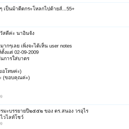
ี่ๆ เป็นม้าดีดกระโหลกไปด้ายส์...55+
วัสดีค่ะ นาอินจัง
ย่มากๆเลย เพิ่งจะได้เห็น user notes
ห้ตั้งแต่ 02-09-2009
ติในการใส่บาตร
ขอโทษค่ะ)
ะ (ขอบคุณค่ะ)
09
รมะบรรยายปี๒๕๕๒ ของ ดร.สนอง วรอุไร
ไวไลท์โชว์
09