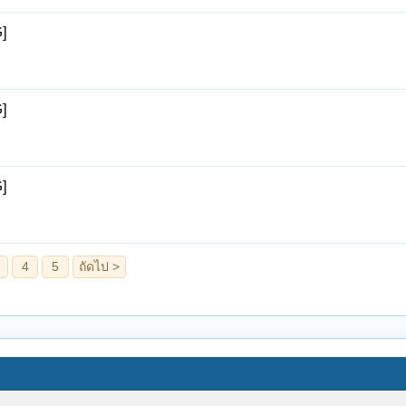
]
]
]