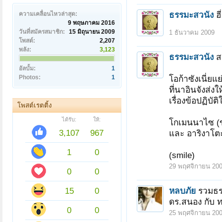
ธรรมะสวนัง
ฮ
ความเคลื่อนไหวล่าสุด:
9 พฤษภาคม 2016
วันที่สมัครสมาชิก:
15 มิถุนายน 2009
1 ธันวาคม 2009
โพสต์:
2,207
พลัง:
3,123
ธรรมะสวนัง
ส
อัลบั้ม:
1
Photos:
1
โอก้าซังเนี่ยแ
ที่นาอินจังส่งใ
เรื่องข้อปฏิบั
โพสต์เรตติ้ง
ได้รับ:
ให้:
โกเมนนาไซ (
3,107
967
และ อาริงาโต
1
0
(smile)
29 พฤศจิกายน 20
0
0
15
0
หลบภัย
รวมธร
ดร.สนอง กับ ท
0
0
25 พฤศจิกายน 20