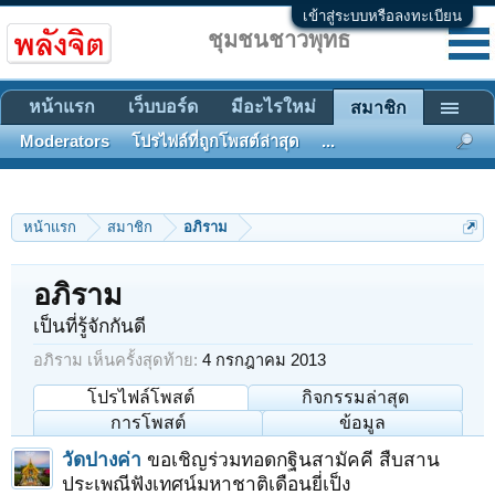
เข้าสู่ระบบหรือลงทะเบียน
ชุมชนชาวพุทธ
หน้าแรก
เว็บบอร์ด
มีอะไรใหม่
สมาชิก
Moderators
โปรไฟล์ที่ถูกโพสต์ล่าสุด
...
หน้าแรก
สมาชิก
อภิราม
อภิราม
เป็นที่รู้จักกันดี
อภิราม เห็นครั้งสุดท้าย:
4 กรกฎาคม 2013
โปรไฟล์โพสต์
กิจกรรมล่าสุด
การโพสต์
ข้อมูล
วัดปางค่า
ขอเชิญร่วมทอดกฐินสามัคคี สืบสาน
ประเพณีฟังเทศน์มหาชาติเดือนยี่เป็ง