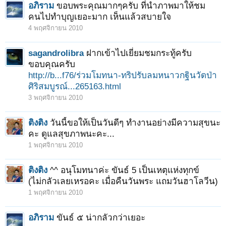
อภิราม
ขอบพระคุณมากๆครับ ที่นำภาพมาให้ชม
คนไปทำบุญเยอะมาก เห็นแล้วสบายใจ
4 พฤศจิกายน 2010
sagandrolibra
ฝากเข้าไปเยี่ยมชมกระทู้ครับ
ขอบคุณครับ
http://b...f76/ร่วมโมทนา-ทริปรับลมหนาวกฐินวัดป่า
ศิริสมบูรณ์...265163.html
3 พฤศจิกายน 2010
ติงติง
วันนี้ขอให้เป็นวันดีๆ ทำงานอย่างมีความสุขนะ
คะ ดูแลสุขภาพนะคะ...
1 พฤศจิกายน 2010
ติงติง
^^ อนุโมทนาค่ะ ขันธ์ 5 เป็นเหตุแห่งทุกข์
(ไม่กลัวเลยเหรอคะ เมื่อคืนวันพระ แถมวันฮาโลวีน)
1 พฤศจิกายน 2010
อภิราม
ขันธ์ ๕ น่ากลัวกว่าเยอะ