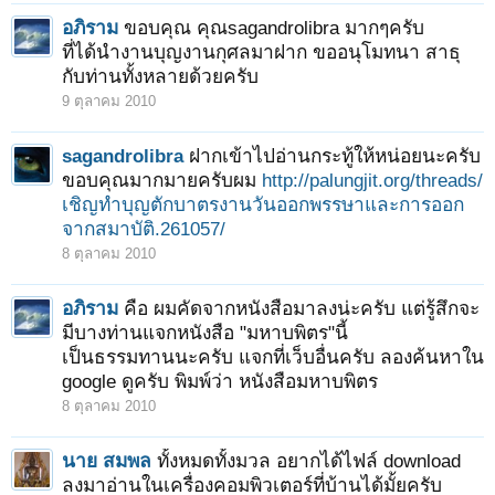
อภิราม
ขอบคุณ คุณsagandrolibra มากๆครับ
ที่ได้นำงานบุญงานกุศลมาฝาก ขออนุโมทนา สาธุ
1
2
ถัดไป >
กับท่านทั้งหลายด้วยครับ
9 ตุลาคม 2010
sagandrolibra
ฝากเข้าไปอ่านกระทู้ให้หน่อยนะครับ
ขอบคุณมากมายครับผม
http://palungjit.org/threads/
เชิญทำบุญตักบาตรงานวันออกพรรษาและการออก
จากสมาบัติ.261057/
8 ตุลาคม 2010
อภิราม
คือ ผมคัดจากหนังสือมาลงน่ะครับ แต่รู้สึกจะ
มีบางท่านแจกหนังสือ "มหาบพิตร"นี้
เป็นธรรมทานนะครับ แจกที่เว็บอื่นครับ ลองค้นหาใน
google ดูครับ พิมพ์ว่า หนังสือมหาบพิตร
8 ตุลาคม 2010
นาย สมพล
ทั้งหมดทั้งมวล อยากได้ไฟล์ download
ลงมาอ่านในเครื่องคอมพิวเตอร์ที่บ้านได้มั้ยครับ