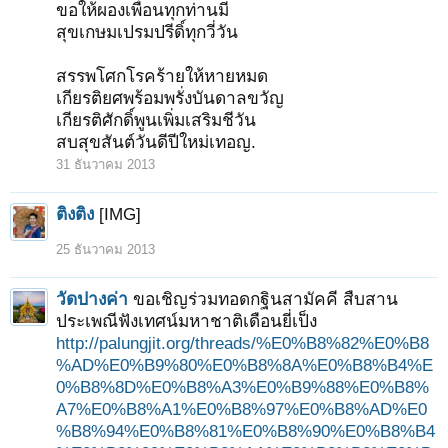
ขอให้ผองเพื่อนทุกท่านมี
สุขเกษมเปรมปรีดิ์ทุกวี่วัน
สรรพโศกโรคร้ายให้หายหมด
เกียรติยศพร้อมพรั่งบันดาลขวัญ
เกียรติศักดิ์พูนเพิ่มเสริมชีวัน
สบสุขสันต์วันดีปีใหม่เทอญ.
31 ธันวาคม 2013
ติงติง
[IMG]
25 ธันวาคม 2013
วัดปางค่า
ขอเชิญร่วมทอดกฐินสามัคคี สืบสาน
ประเพณีฟังเทศน์มหาชาติเดือนยี่เป็ง
http://palungjit.org/threads/%E0%B8%82%E0%B8
%AD%E0%B9%80%E0%B8%8A%E0%B8%B4%E
0%B8%8D%E0%B8%A3%E0%B9%88%E0%B8%
A7%E0%B8%A1%E0%B8%97%E0%B8%AD%E0
%B8%94%E0%B8%81%E0%B8%90%E0%B8%B4