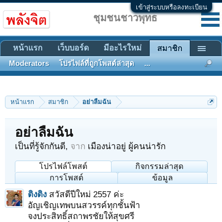
เข้าสู่ระบบหรือลงทะเบียน
ชุมชนชาวพุทธ
หน้าแรก
เว็บบอร์ด
มีอะไรใหม่
สมาชิก
Moderators
โปรไฟล์ที่ถูกโพสต์ล่าสุด
...
หน้าแรก
สมาชิก
อย่าลืมฉัน
อย่าลืมฉัน
เป็นที่รู้จักกันดี
,
จาก
เมืองน่าอยู่ ผู้คนน่ารัก
โปรไฟล์โพสต์
กิจกรรมล่าสุด
การโพสต์
ข้อมูล
ติงติง
สวัสดีปีใหม่ 2557 ค่ะ
อัญเชิญเทพบนสวรรค์ทุกชั้นฟ้า
จงประสิทธิ์สถาพรชัยให้สุขศรี