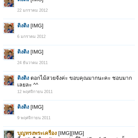
22 มกราคม 2012
ติงติง
[IMG]
6 มกราคม 2012
ติงติง
[IMG]
24 ธันวาคม 2011
ติงติง
ดอกไม้สวยจังค่ะ ขอบคุณมากนะคะ ชอบมาก
เลยละ ^^
12 พฤศจิกายน 2011
ติงติง
[IMG]
1
2
3
4
5
6
→
8
ถัดไป >
9 พฤศจิกายน 2011
บุญทรงพระเครื่อง
[IMG][IMG]