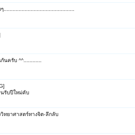
...............................................
]
กันครับ ^^............
G]
อนรับปีใหม่คับ
งวิทยาศาสตร์ทางจิต-ลึกลับ