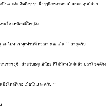
คิดถึงและอ่ะ คิดถึงๆๅๆๆ นี่ๆๆๆพี่ภพถามหาด้วยนะอศุนย์น้อย
2
แทนโต เหมือนตี๋ใหญ่จัง
ุ อนุโมทนา ทุกท่านที่ กรุณา คอมเม้น ^^ สาธุครับ
ทนาสาธุจ้ะ สำหรับอศูนย์น้อย ที่ไม่มีภพใหม่แล้ว ปลาโชคดีจังที
เมื่อไหล่ก็เจอ เมื่อนั้นและครับ ^^
G]