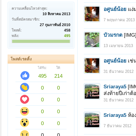
อศูนย์น้อย
แง่มๆ
ความเคลื่อนไหวล่าสุด:
10 สิงหาคม 2013
วันที่สมัครสมาชิก:
7 พฤษภาคม 2013
27 กุมภาพันธ์ 2010
โพสต์:
458
บัวมรกต
[IMG
พลัง:
495
13 เมษายน 2013
โพสต์เรตติ้ง
อศูนย์น้อย
เช่น
ได้รับ:
ให้:
31 ธันวาคม 2012
495
214
Sriaraya5
[IM
0
0
ส่งท้ายปีเก่าต้
0
0
31 ธันวาคม 2012
0
0
Sriaraya5
ห้อ
0
0
7 ธันวาคม 2012
0
0