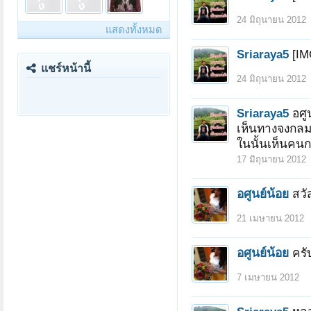
24 มิถุนายน 2012
แสดงทั้งหมด
Sriaraya5
[IM
แชร์หน้านี้
24 มิถุนายน 2012
Sriaraya5
อศูน
เห็นทางจงกลม 
หน้า 1 ของ 6
1
2
3
4
5
6
ถัดไป >
ในนั้นเห็นคนก
17 มิถุนายน 2012
อศูนย์น้อย
สวัส
21 เมษายน 2012
อศูนย์น้อย
ครั
7 เมษายน 2012