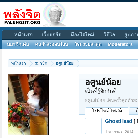
หน้าแรก
เว็บบอร์ด
มีอะไรใหม่
วิดีโอ
รูปภา
สมาชิกเด่น
คนกำลังออนไลน์
กิจกรรมล่าสุด
Moderators
หน้าแรก
สมาชิก
อศูนย์น้อย
อศูนย์น้อย
เป็นที่รู้จักกันดี
อศูนย์น้อย เห็นครั้งสุดท้าย:
โปรไฟล์โพสต์
GhostHead
[
1 มกราคม 2014