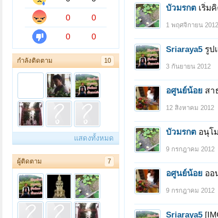
บัวมรกต
เริ่ม
0
0
1 พฤศจิกายน 201
0
0
Sriaraya5
รูป
กำลังติดตาม
10
3 กันยายน 2012
อศูนย์น้อย
สาธ
12 สิงหาคม 2012
บัวมรกต
อนุโม
แสดงทั้งหมด
9 กรกฎาคม 2012
ผู้ติดตาม
7
อศูนย์น้อย
ออน
9 กรกฎาคม 2012
Sriaraya5
[IM