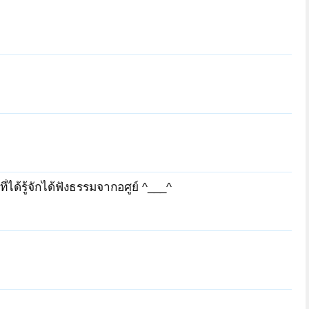
GhostHead
gatsby_ut
Sriaraya5
whiteberry
เศษฝุ่น18
พระฐานธมฺโม
่ได้รู้จักได้ฟังธรรมจากอศูย์ ^___^
Sriaraya5
buschannarong
บัวมรกต
เศษฝุ่น18
Anantanakarat
whiteberry