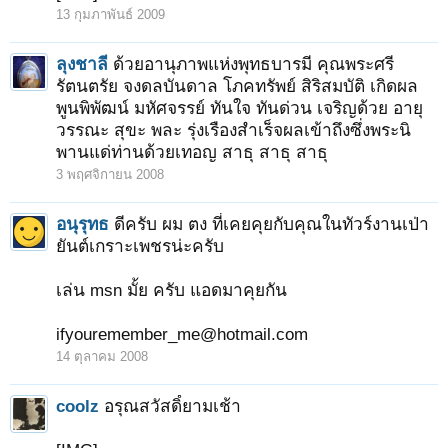
13 กุมภาพันธ์ 2009
ลุงชาลี
ด้วยอานุภาพแห่งพุทธบารมี คุณพระศรี
รัตนตรัย จงดลบันดาล โภคทรัพย์ สิริสมบัติ เกิดผล
พูนพิพัฒน์ มหัศจรรย์ ทันใจ ทันด่วน เจริญด้วย อายุ
วรรณะ สุขะ พละ รุ่งเรืองสำเร็จผลเข้าถึงซึ่งพระนิ
พานแด่ท่านด้วยเทอญ สาธุ สาธุ สาธุ
3 พฤศจิกายน 2008
อนุรุทธ
ดีครับ ผม ตง ที่เคยคุยกับคุณในทัวร์งานเป่า
ยันต์เกราะเพชรน่ะครับ
เล่น msn มั้ย ครับ แอดมาคุยกัน
ifyouremember_me@hotmail.com
14 ตุลาคม 2008
coolz
อรุณสวัสดิ์ยามเช้า