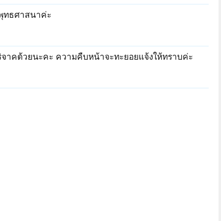
ระพุทธศาสนาค่ะ
ริจาคด้วยนะคะ ความคืบหน้าจะทะยอยแจ้งให้ทราบค่ะ