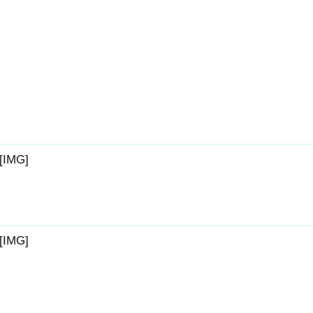
[IMG]
[IMG]