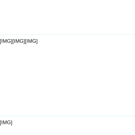
[IMG][IMG][IMG]
[IMG]