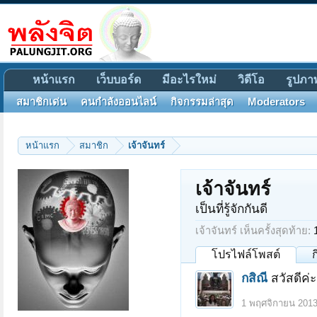
หน้าแรก
เว็บบอร์ด
มีอะไรใหม่
วิดีโอ
รูปภา
สมาชิกเด่น
คนกำลังออนไลน์
กิจกรรมล่าสุด
Moderators
หน้าแรก
สมาชิก
เจ้าจันทร์
เจ้าจันทร์
เป็นที่รู้จักกันดี
เจ้าจันทร์ เห็นครั้งสุดท้าย:
โปรไฟล์โพสต์
กสิณี
สวัสดีค่
1 พฤศจิกายน 201