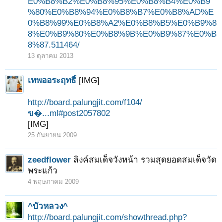
E0%B8%B2%E0%B8%95%E0%B8%B4%E0%B9
%80%E0%B8%94%E0%B8%B7%E0%B8%AD%E
0%B8%99%E0%B8%A2%E0%B8%B5%E0%B9%8
8%E0%B9%80%E0%B8%9B%E0%B9%87%E0%B
8%87.511464/
13 ตุลาคม 2013
เทพออระฤทธิ์
[IMG]
http://board.palungjit.com/f104/
ข�...ml#post2057802
[IMG]
25 กันยายน 2009
zeedflower
ลิงค์สมเด็จวังหน้า รวมสุดยอดสมเด็จวัด
พระแก้ว
4 พฤษภาคม 2009
^บัวหลวง^
http://board.palungjit.com/showthread.php?