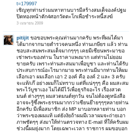
t=179997
เชิญทุกท่านร่วมมหาทานบารมีสร้างสมเด็จองค์ปฐม
ปิดทองหน้าตัก4ศอกวัดตะโกเพื่อชำระหนี้สงฆ์
3 เมษายน 2009
pitijit
ขอขอบพระคุณท่านมากครับ พระที่ผมได้มา
ได้มากจากนายตำรวจคนหนึ่ง ท่านเกษียร แล้ว ท่าน
ชอบสะสมพระสมเด็จมากๆๆๆ เคยมีเซียนพระมาขอ
เช่าพระของท่าน ในราคาแพงมาก แต่ท่านไม่ยอม
ขายครับ เพราะท่านสะสมมาเพื่อบูชา และท่านได้รับ
ประสบการณ์อะไรมากมาย พระท่านมีมากท่านให้ผม
เลือกเอา ผมเลือก เอา 2 องค์ คือ องค์ 2 และ 3 ครับ
จะแท้/เก๊ อย่างผมก็ไม่ทราบ แต่ที่แน่ๆๆๆ คือ ผมสะสม
พระไว้บูชาเอง ไม่ได้มีไว้เพื่อธุรกิจอะไร เรื่องสวด
มนต์ ต่างๆๆๆ ผมสวดมนต์ทุกวัน จนไม่ต้องดูหนังสือ
อาจจะรู้ซึ้งพระธรรมมากกว่าเซียนย๊ายๆๆๆหลายท่าน
อีกครับ มีเพื่อสมาชิก ส่ง MP มาบอกหลายท่าน บอก
ว่าพระของผมแท้ แต่ยังงัยถ้าผมมีเวลาผมจะถ่ายเอา
ภาพชัดๆๆ ส่งมาให้ท่านตรวจทาง E-mail ที่ให้ครับผม
ช่วงนี้ผมยุ่งมาก โดยเฉพาะเวลา ราชการ ผมขอบอก