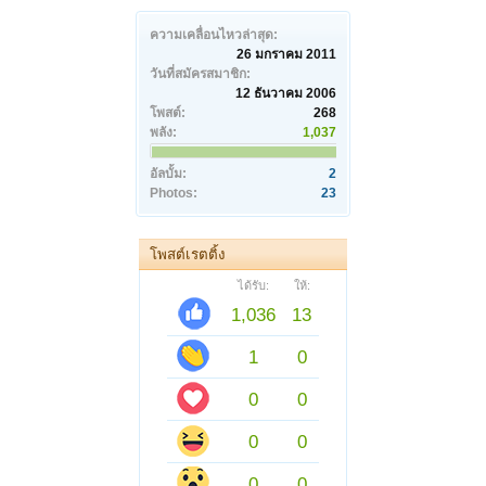
ความเคลื่อนไหวล่าสุด:
26 มกราคม 2011
วันที่สมัครสมาชิก:
12 ธันวาคม 2006
โพสต์:
268
พลัง:
1,037
อัลบั้ม:
2
Photos:
23
โพสต์เรตติ้ง
ได้รับ:
ให้:
1,036
13
1
0
0
0
0
0
0
0