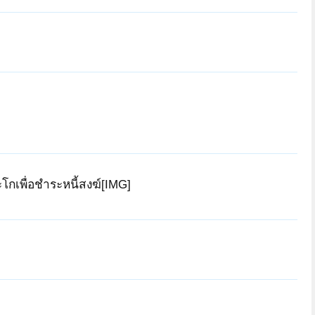
กเพื่อชำระหนี้สงฆ์[IMG]