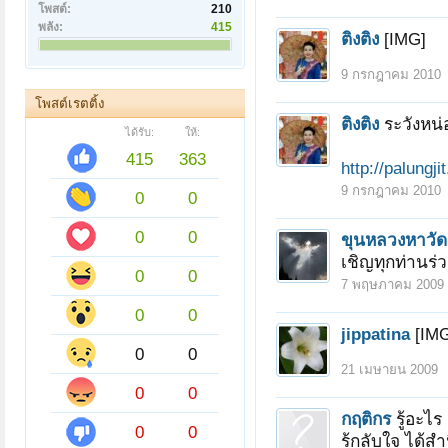
โพสต์:
210
พลัง:
415
ติงติง
[IMG]
9 กรกฎาคม 2010
โพสต์เรตติ้ง
ติงติง
ระวังหน่
ได้รับ:
ให้:
415
363
http://palungj
9 กรกฎาคม 2010
0
0
0
0
ขุนหลวงหาวัด
เชิญทุกท่านร
0
0
7 พฤษภาคม 2009
0
0
jippatina
[IM
0
0
21 เมษายน 2009
0
0
กฤติกร
รู้อะไร 
0
0
รู้กลับใจ ได้สำ