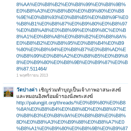
8%AA%E0%B8%B2%E0%B8%99%E0%B8%9B%
E0%B8%A3%E0%B8%B0%E0%B9%80%E0%B8
%9E%E0%B8%93%E0%B8%B5%E0%B8%9F%E0
%B8%B1%E0%B8%87%E0%B9%80%E0%B8%97
%E0%B8%A8%E0%B8%99%E0%B9%8C%E0%B
8%A1%E0%B8%AB%E0%B8%B2%E0%B8%8A%
E0%B8%B2%E0%B8%95%E0%B8%B4%E0%B9
%80%E0%B8%94%E0%B8%B7%E0%B8%AD%E
0%B8%99%E0%B8%A2%E0%B8%B5%E0%B9%8
8%E0%B9%80%E0%B8%9B%E0%B9%87%E0%B
8%87.511464/
1 พฤศจิกายน 2013
วัดปางค่า
เชิญร่วมทำบุญเป็นเจ้าภาพอาสนะสงฆ์
และหมอนอิงพร้อมผ้ารองนั่งพระสงฆ์
http://palungjit.org/threads/%E0%B9%80%E0%B8
%8A%E0%B8%B4%E0%B8%8D%E0%B8%97%E
0%B8%B3%E0%B8%9A%E0%B8%B8%E0%B8%
8D%E0%B8%A3%E0%B9%88%E0%B8%A7%E0
%B8%A1%E0%B9%80%E0%B8%9B%E0%B9%87