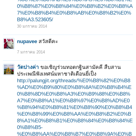
0%B8%87%E0%B8%84%E0%B8%B2%E0%B8%A
7%E0%B8%B4%E0%B8%AB%E0%B8%B2%E0%
B8%A3.523605/
30 มกราคม 2014
nupavee
สวัสดีคะ
7 มกราคม 2014
วัดปางค่า
ขอเชิญร่วมทอดกฐินสามัคคี สืบสาน
ประเพณีฟังเทศน์มหาชาติเดือนยี่เป็ง
http://palungjit.org/threads/%E0%B8%82%E0%B8
%AD%E0%B9%80%E0%B8%8A%E0%B8%B4%E
0%B8%8D%E0%B8%A3%E0%B9%88%E0%B8%
A7%E0%B8%A1%E0%B8%97%E0%B8%AD%E0
%B8%94%E0%B8%81%E0%B8%90%E0%B8%B4
%E0%B8%99%E0%B8%AA%E0%B8%B2%E0%B
8%A1%E0%B8%B1%E0%B8%84%E0%B8%84%E
0%B8%B5-
%E0%B8%AA%E0%B8%B7%E0%B8%9A%E0%B