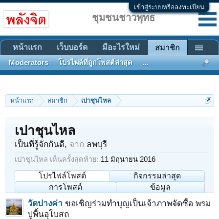
เข้าสู่ระบบหรือลงทะเบียน
ชุมชนชาวพุทธ
หน้าแรก
เว็บบอร์ด
มีอะไรใหม่
สมาชิก
Moderators
โปรไฟล์ที่ถูกโพสต์ล่าสุด
...
หน้าแรก
สมาชิก
เปาชุนไหล
เปาชุนไหล
เป็นที่รู้จักกันดี
,
จาก
ลพบุรี
เปาชุนไหล เห็นครั้งสุดท้าย:
11 มิถุนายน 2016
โปรไฟล์โพสต์
กิจกรรมล่าสุด
การโพสต์
ข้อมูล
วัดปางค่า
ขอเชิญร่วมทำบุญเป็นเจ้าภาพจัดซื้อ พรม
ปูพื้นอุโบสถ