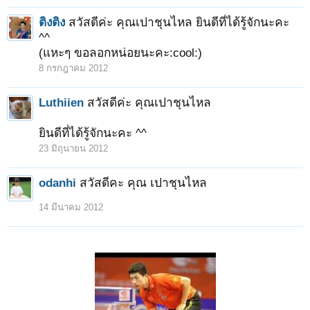
ติงติง
สวัสดีค่ะ คุณเปาชุนไหล ยินดีที่ได้รู้จักนะคะ
^^
(แหะๆ ขอลอกหน่อยนะคะ:cool:)
8 กรกฎาคม 2012
Luthiien
สวัสดีค่ะ คุณเปาชุนไหล
ยินดีที่ได้รู้จักนะคะ ^^
23 มิถุนายน 2012
odanhi
สวัสดีคะ คุณ เปาชุนไหล
14 มีนาคม 2012