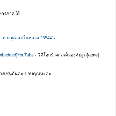
ิทางภาคใต้
ื่อถวายกุศลแด่ในหลวง.285441/
embedded]YouTube
- วีดีโอสร้างสมเด็จองค์ปฐม[/ame]
ยชี้ทางเช่นกันค่ะ ขอบคุณนะคะ