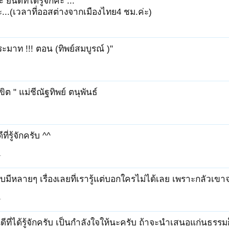
 ยินดีที่ได้รู้จักค่ะ ...
ะ...(เวลาที่ออสต่างจากเมืองไทย4 ชม.ค่ะ)
ระมาท !!! ตอน (ทิพย์สมบูรณ์ )"
ิขิต " แม่ชีณัฐทิพย์ ตนุพันธ์
ีที่รู้จักครับ ^^
1
ับมีหลายๆ เรื่องเลยที่เรารู้แต่บอกใครไม่ได้เลย เพราะกลัวเข
1
นดีที่ได้รู้จักครับ เป็นกำลังใจให้นะครับ ถ้าจะนำเสนอแก่นธ