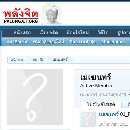
หน้าแรก
เว็บบอร์ด
มีอะไรใหม่
วิดีโอ
รูปภา
สมาชิกเด่น
คนกำลังออนไลน์
กิจกรรมล่าสุด
Moderators
หน้าแรก
สมาชิก
เมเฆนทร์
เมเฆนทร์
Active Member
เมเฆนทร์ เห็นครั้งสุดท้าย:
โปรไฟล์โพสต์
เมเฆนทร์
01_P
16 มิถุนายน 2011