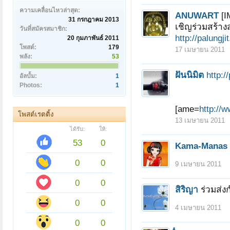
ความเคลื่อนไหวล่าสุด:
ANUWART
[I
31 กรกฎาคม 2013
เชิญร่วมสร้าง
วันที่สมัครสมาชิก:
http://palungj
20 กุมภาพันธ์ 2011
โพสต์:
179
17 เมษายน 2011
พลัง:
53
ฝันนิมิต
http:
อัลบั้ม:
1
Photos:
1
[ame=
http:/
โพสต์เรตติ้ง
13 เมษายน 2011
ได้รับ:
ให้:
53
0
Kama-Manas
0
0
9 เมษายน 2011
0
0
สิริญา
ร่วมส่ง
0
0
4 เมษายน 2011
0
0