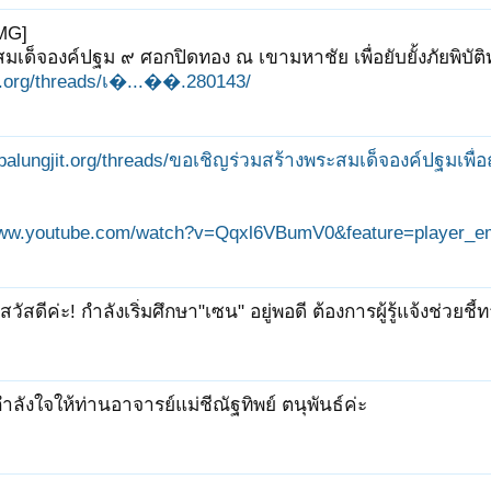
MG]
สมเด็จองค์ปฐม ๙ ศอกปิดทอง ณ เขามหาชัย เพื่อยับยั้งภัยพิบัต
it.org/threads/เ�...��.280143/
//palungjit.org/threads/ขอเชิญร่วมสร้างพระสมเด็จองค์ปฐมเพ
/www.youtube.com/watch?v=Qqxl6VBumV0&feature=player_
สวัสดีค่ะ! กำลังเริ่มศึกษา"เซน" อยู่พอดี ต้องการผู้รู้แจ้งช่ว
กำลังใจให้ท่านอาจารย์แม่ชีณัฐทิพย์ ตนุพันธ์ค่ะ