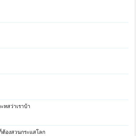
าจะหสว่าเราบ้า
รรมก็ต้องสวนกระแสโลก