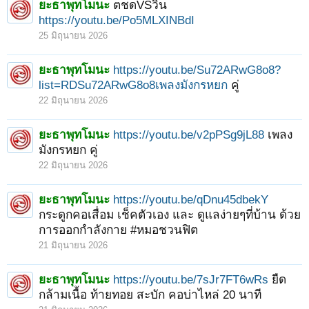
ยะธาพุทโมนะ
ตชดVSวิน
https://youtu.be/Po5MLXINBdI
25 มิถุนายน 2026
ยะธาพุทโมนะ
https://youtu.be/Su72ARwG8o8?
list=RDSu72ARwG8o8เพลงมังกรหยก
คู่
22 มิถุนายน 2026
ยะธาพุทโมนะ
https://youtu.be/v2pPSg9jL88
เพลง
มังกรหยก คู่
22 มิถุนายน 2026
ยะธาพุทโมนะ
https://youtu.be/qDnu45dbekY
กระดูกคอเสื่อม เช็คตัวเอง และ ดูแลง่ายๆที่บ้าน ด้วย
การออกกำลังกาย #หมอชวนฟิต
21 มิถุนายน 2026
ยะธาพุทโมนะ
https://youtu.be/7sJr7FT6wRs
ยืด
กล้ามเนื้อ ท้ายทอย สะบัก คอบ่าไหล่ 20 นาที