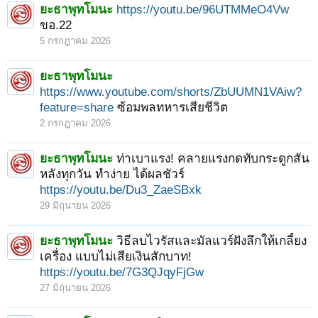
ยะธาพุทโมนะ
https://youtu.be/96UTMMeO4Vw
ขอ.22
5 กรกฎาคม 2026
ยะธาพุทโมนะ
https://www.youtube.com/shorts/ZbUUMN1VAiw?
feature=share
ซ้อมพลทหารเสียชีวิต
1
2
3
4
5
6
→
14
ถัดไป >
2 กรกฎาคม 2026
ยะธาพุทโมนะ
ท่าเบาแรง! คลายแรงกดทับกระดูกสัน
หลังทุกวัน ทำง่าย ได้ผลชัวร์
https://youtu.be/Du3_ZaeSBxk
29 มิถุนายน 2026
ยะธาพุทโมนะ
วิธีลบไวรัสและมัลแวร์ฝังลึกให้เกลี้ยง
เครื่อง แบบไม่เสียเงินสักบาท!
https://youtu.be/7G3QJqyFjGw
27 มิถุนายน 2026