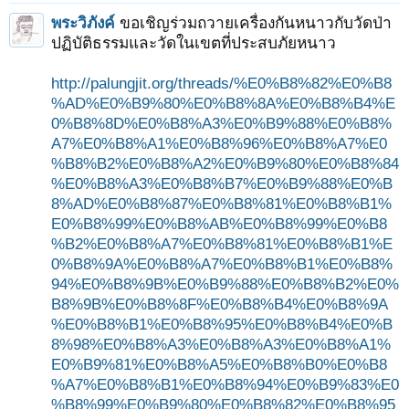
พระวิภังค์
ขอเชิญร่วมถวายเครื่องกันหนาวกับวัดป่า
ปฏิบัติธรรมและวัดในเขตที่ประสบภัยหนาว
http://palungjit.org/threads/%E0%B8%82%E0%B8
%AD%E0%B9%80%E0%B8%8A%E0%B8%B4%E
0%B8%8D%E0%B8%A3%E0%B9%88%E0%B8%
A7%E0%B8%A1%E0%B8%96%E0%B8%A7%E0
%B8%B2%E0%B8%A2%E0%B9%80%E0%B8%84
%E0%B8%A3%E0%B8%B7%E0%B9%88%E0%B
8%AD%E0%B8%87%E0%B8%81%E0%B8%B1%
E0%B8%99%E0%B8%AB%E0%B8%99%E0%B8
%B2%E0%B8%A7%E0%B8%81%E0%B8%B1%E
0%B8%9A%E0%B8%A7%E0%B8%B1%E0%B8%
94%E0%B8%9B%E0%B9%88%E0%B8%B2%E0%
B8%9B%E0%B8%8F%E0%B8%B4%E0%B8%9A
%E0%B8%B1%E0%B8%95%E0%B8%B4%E0%B
8%98%E0%B8%A3%E0%B8%A3%E0%B8%A1%
E0%B9%81%E0%B8%A5%E0%B8%B0%E0%B8
%A7%E0%B8%B1%E0%B8%94%E0%B9%83%E0
%B8%99%E0%B9%80%E0%B8%82%E0%B8%95