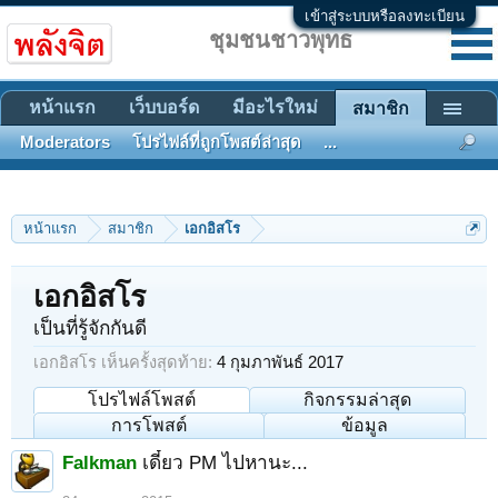
เข้าสู่ระบบหรือลงทะเบียน
ชุมชนชาวพุทธ
หน้าแรก
เว็บบอร์ด
มีอะไรใหม่
สมาชิก
Moderators
โปรไฟล์ที่ถูกโพสต์ล่าสุด
...
หน้าแรก
สมาชิก
เอกอิสโร
เอกอิสโร
เป็นที่รู้จักกันดี
เอกอิสโร เห็นครั้งสุดท้าย:
4 กุมภาพันธ์ 2017
โปรไฟล์โพสต์
กิจกรรมล่าสุด
การโพสต์
ข้อมูล
Falkman
เดี๋ยว PM ไปหานะ...