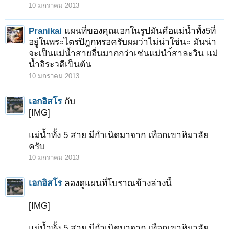
10 มกราคม 2013
Pranikai
แผนที่ของคุณเอกในรูปมันคือแม่น้ำทั้ง5ที่
อยู่ในพระไตรปิฎกหรอครับผมว่าไม่น่าใช่นะ มันน่า
จะเป็นแม่น้ำสายอื่นมากกว่าเช่นแม่นำ้สาละวิน แม่
น้ำอิระวดีเป็นต้น
10 มกราคม 2013
เอกอิสโร
กับ
[IMG]
แม่น้ำทั้ง 5 สาย มีกำเนิดมาจาก เทือกเขาหิมาลัย
ครับ
10 มกราคม 2013
เอกอิสโร
ลองดูแผนที่โบราณข้างล่างนี้
[IMG]
แม่น้ำทั้ง 5 สาย มีกำเนิดมาจาก เทือกเขาหิมาลัย