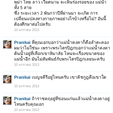
พม่า ไทย ลาว เวียตนาม จะเห็นร่องรอยของ แม่น้ำ
ทั้ง 5 สาย
ซึ่ง ระยะเวลา 2 พันกว่าปีที่ผ่านมา จะเกิด การ
เปลี่ยนแปลงทางกายภาพอย่างไรบ้างหรือไม่? อันนี้
ต้องศึกษาต่อไปครับ
10 มกราคม 2013
Pranikai
ที่คุณเอกบอกว่าแม่น้ำคงคาก็คือลำตะคอง
ผมว่าไม่ใช่นะ เพราะพระไตรปิฎกบอกว่าเเม่น้ำคงคา
ต้นน้ำอยู่ที่เทือกเขาหิมาลัย ไหนจะเรื่องขนาดของ
แม่น้ำอีก มันไม่สัมพันธ์กับพระไตรปิฎกเลยนะครับ
10 มกราคม 2013
Pranikai
เบญจคีรีอยู่ไหนครับ เขาคิชกูฎคือเขาใด
10 มกราคม 2013
Pranikai
ถ้าราชคฤอยู่ที่ขอนแก่นแล้วแม่น้ำคงคาอยู่
ไหนครับคุณเอก
10 มกราคม 2013