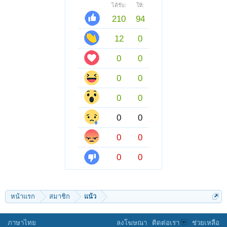
ได้รับ:
ให้:
210
94
12
0
0
0
0
0
0
0
0
0
0
0
0
0
หน้าแรก
สมาชิก
แน้ว
ภาษาไทย
ลงโฆษณา
ติดต่อเรา
ช่วยเหลือ