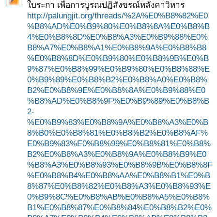
ใบระกา เพื่อการบูรณปฏิสังขรณ์หลังคาวิหาร
http://palungjit.org/threads/%2A%E0%B8%82%E0
%B8%AD%E0%B9%80%E0%B8%8A%E0%B8%B
4%E0%B8%8D%E0%B8%A3%E0%B9%88%E0%
B8%A7%E0%B8%A1%E0%B8%9A%E0%B8%B8
%E0%B8%8D%E0%B9%80%E0%B8%9B%E0%B
9%87%E0%B8%99%E0%B9%80%E0%B8%88%E
0%B9%89%E0%B8%B2%E0%B8%A0%E0%B8%
B2%E0%B8%9E%E0%B8%8A%E0%B9%88%E0
%B8%AD%E0%B8%9F%E0%B9%89%E0%B8%B
2-
%E0%B9%83%E0%B8%9A%E0%B8%A3%E0%B
8%B0%E0%B8%81%E0%B8%B2%E0%B8%AF%
E0%B9%83%E0%B8%99%E0%B8%81%E0%B8%
B2%E0%B8%A3%E0%B8%9A%E0%B8%B9%E0
%B8%A3%E0%B8%93%E0%B8%9B%E0%B8%8F
%E0%B8%B4%E0%B8%AA%E0%B8%B1%E0%B
8%87%E0%B8%82%E0%B8%A3%E0%B8%93%E
0%B9%8C%E0%B8%AB%E0%B8%A5%E0%B8%
B1%E0%B8%87%E0%B8%84%E0%B8%B2%E0%