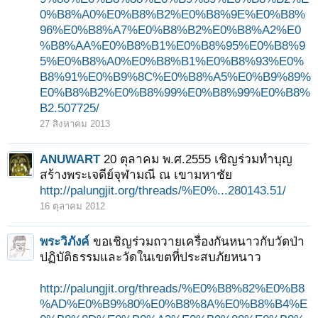
0%B8%A0%E0%B8%B2%E0%B8%9E%E0%B8%
96%E0%B8%A7%E0%B8%B2%E0%B8%A2%E0
%B8%AA%E0%B8%B1%E0%B8%95%E0%B8%9
5%E0%B8%A0%E0%B8%B1%E0%B8%93%E0%
B8%91%E0%B9%8C%E0%B8%A5%E0%B9%89%
E0%B8%B2%E0%B8%99%E0%B8%99%E0%B8%
B2.507725/
27 สิงหาคม 2013
ANUWART
20 ตุลาคม พ.ศ.2555 เชิญร่วมทำบุญ
สร้างพระเจดีย์จุฬามณี ณ เขามหาชัย
http://palungjit.org/threads/%E0%...280143.51/
16 ตุลาคม 2012
พระวิภังค์
ขอเชิญร่วมถวายเครื่องกันหนาวกับวัดป่า
ปฏิบัติธรรมและวัดในเขตที่ประสบภัยหนาว
http://palungjit.org/threads/%E0%B8%82%E0%B8
%AD%E0%B9%80%E0%B8%8A%E0%B8%B4%E