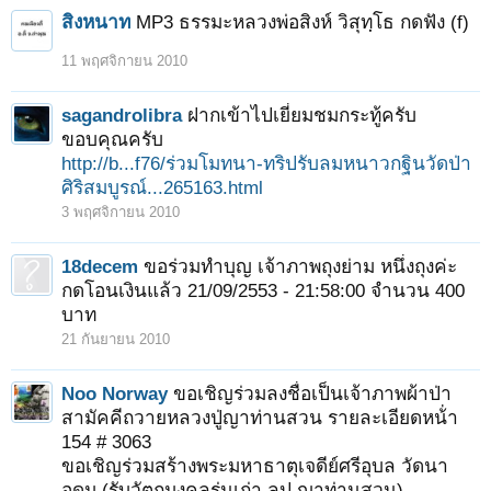
1
2
ถัดไป >
สิงหนาท
MP3 ธรรมะหลวงพ่อสิงห์ วิสุทฺโธ กดฟัง (f)
11 พฤศจิกายน 2010
sagandrolibra
ฝากเข้าไปเยี่ยมชมกระทู้ครับ
ขอบคุณครับ
http://b...f76/ร่วมโมทนา-ทริปรับลมหนาวกฐินวัดป่า
ศิริสมบูรณ์...265163.html
3 พฤศจิกายน 2010
18decem
ขอร่วมทำบุญ เจ้าภาพถุงย่าม หนึ่งถุงค่ะ
กดโอนเงินแล้ว 21/09/2553 - 21:58:00 จำนวน 400
บาท
21 กันยายน 2010
Noo Norway
ขอเชิญร่วมลงชื่อเป็นเจ้าภาพผ้าป่า
สามัคคีถวายหลวงปู่ญาท่านสวน รายละเอียดหน้่า
154 # 3063
ขอเชิญร่วมสร้างพระมหาธาตุเจดีย์ศรีอุบล วัดนา
อุดม (รับวัตถุมงคลรุ่นเก่า ลป.ญาท่านสวน)