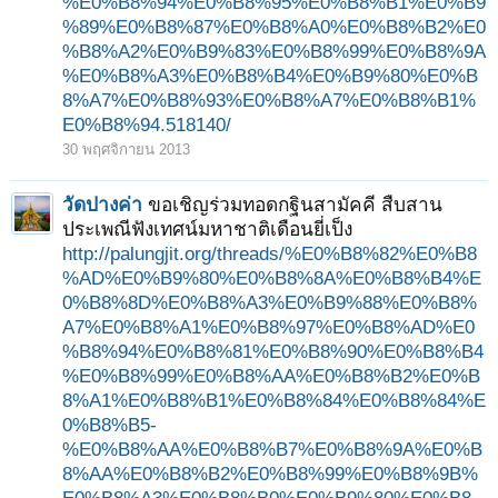
%E0%B8%94%E0%B8%95%E0%B8%B1%E0%B9
%89%E0%B8%87%E0%B8%A0%E0%B8%B2%E0
%B8%A2%E0%B9%83%E0%B8%99%E0%B8%9A
%E0%B8%A3%E0%B8%B4%E0%B9%80%E0%B
8%A7%E0%B8%93%E0%B8%A7%E0%B8%B1%
E0%B8%94.518140/
30 พฤศจิกายน 2013
วัดปางค่า
ขอเชิญร่วมทอดกฐินสามัคคี สืบสาน
ประเพณีฟังเทศน์มหาชาติเดือนยี่เป็ง
http://palungjit.org/threads/%E0%B8%82%E0%B8
%AD%E0%B9%80%E0%B8%8A%E0%B8%B4%E
0%B8%8D%E0%B8%A3%E0%B9%88%E0%B8%
A7%E0%B8%A1%E0%B8%97%E0%B8%AD%E0
%B8%94%E0%B8%81%E0%B8%90%E0%B8%B4
%E0%B8%99%E0%B8%AA%E0%B8%B2%E0%B
8%A1%E0%B8%B1%E0%B8%84%E0%B8%84%E
0%B8%B5-
%E0%B8%AA%E0%B8%B7%E0%B8%9A%E0%B
8%AA%E0%B8%B2%E0%B8%99%E0%B8%9B%