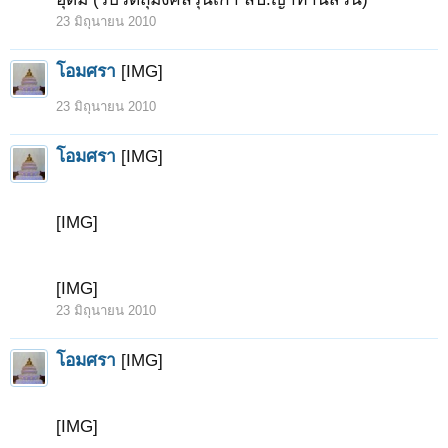
23 มิถุนายน 2010
โอมศรา
[IMG]
23 มิถุนายน 2010
โอมศรา
[IMG]
[IMG]
[IMG]
23 มิถุนายน 2010
โอมศรา
[IMG]
[IMG]