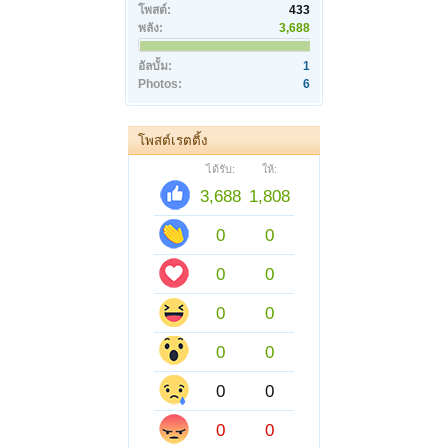
โพสต์:
433
พลัง:
3,688
อัลบั้ม:
1
Photos:
6
โพสต์เรตติ้ง
ได้รับ:
ให้:
3,688
1,808
0
0
0
0
0
0
0
0
0
0
0
0