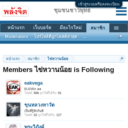
เข้าสู่ระบบหรือลงทะเบียน
ชุมชนชาวพุทธ
หน้าแรก
เว็บบอร์ด
มีอะไรใหม่
สมาชิก
Moderators
โปรไฟล์ที่ถูกโพสต์ล่าสุด
...
หน้าแรก
สมาชิก
ไข่หวานน้อย
Members ไข่หวานน้อย is Following
eakvega
ELEVEn ๑๑
โพสต์:
666
ถูกใจที่ได้รับ:
91
ขุนหลวงหาวัด
เป็นที่รู้จักกันดี
โพสต์:
62
ถูกใจที่ได้รับ:
127
พระวิภังค์